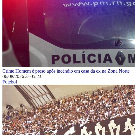
Crime
Homem é preso após incêndio em casa da ex na Zona Norte
06/08/2026
às
05:23
Futebol