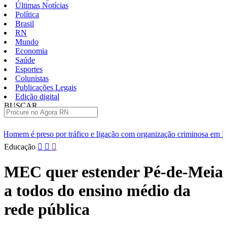
Últimas Notícias
Política
Brasil
RN
Mundo
Economia
Saúde
Esportes
Colunistas
Publicações Legais
Edição digital
BUSCAR
ÚLTIMAS
ico e ligação com organização criminosa em Natal
Ansiedade lid
Pular
Educação
para
o
MEC quer estender Pé-de-Meia
conteúdo
a todos do ensino médio da
rede pública