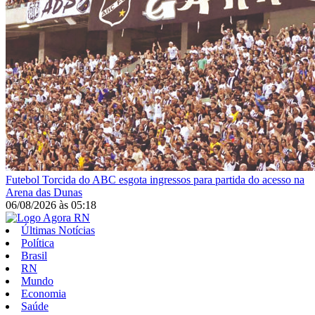
Futebol
Torcida do ABC esgota ingressos para partida do acesso na
Arena das Dunas
06/08/2026
às
05:18
Últimas Notícias
Política
Brasil
RN
Mundo
Economia
Saúde