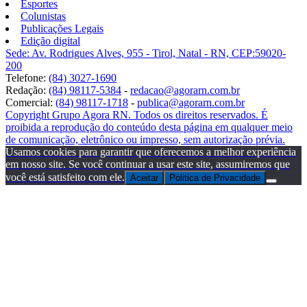
Esportes
Colunistas
Publicações Legais
Edição digital
Sede: Av. Rodrigues Alves, 955 - Tirol, Natal - RN, CEP:59020-
200
Telefone:
(84) 3027-1690
Redação:
(84) 98117-5384
-
redacao@agorarn.com.br
Comercial:
(84) 98117-1718
-
publica@agorarn.com.br
Copyright Grupo Agora RN. Todos os direitos reservados. É
proibida a reprodução do conteúdo desta página em qualquer meio
de comunicação, eletrônico ou impresso, sem autorização prévia.
Usamos cookies para garantir que oferecemos a melhor experiência
em nosso site. Se você continuar a usar este site, assumiremos que
você está satisfeito com ele.
Aceitar
Politica de Privacidade