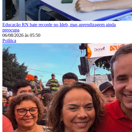
Educação
RN bate recorde no Ideb, mas aprendizagem ainda
preocupa
06/08/2026
às
05:50
Política