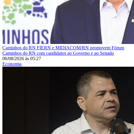
Caminhos do RN
FIERN e MIDIACOM/RN promovem Fórum
Caminhos do RN com candidatos ao Governo e ao Senado
06/08/2026
às
05:27
Economia