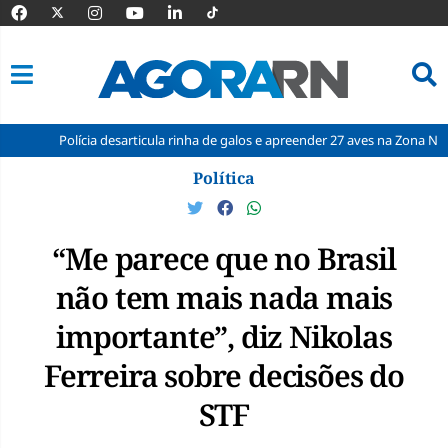
olícia desarticula rinha de galos e apreender 27 aves na Zona Norte de Natal
Pular
Política
para
o
conteúdo
“Me parece que no Brasil
não tem mais nada mais
importante”, diz Nikolas
Ferreira sobre decisões do
STF