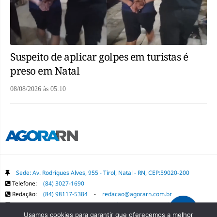
Suspeito de aplicar golpes em turistas é
preso em Natal
08/08/2026
às
05:10
Sede: Av. Rodrigues Alves, 955 - Tirol, Natal - RN, CEP:59020-200
Telefone:
(84) 3027-1690
Redação:
(84) 98117-5384
-
redacao@agorarn.com.br
Comercial:
(84) 98117-1718
-
publica@agorarn.com.br
Usamos cookies para garantir que oferecemos a melhor