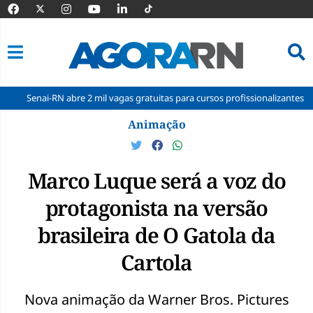
N abre 2 mil vagas gratuitas para cursos profissionalizantes
Trump li
Pular
Animação
para
o
conteúdo
Marco Luque será a voz do
protagonista na versão
brasileira de O Gatola da
Cartola
Nova animação da Warner Bros. Pictures