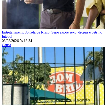
Entretenimento
Jogada de Risco: Série expõe sexo, drogas e bets no
futebol
03/08/2026
às
18:34
Causa