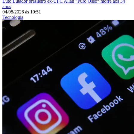
Luto
Lutador brasileiro ex-UFC Allan “Puro Osso” morre aos 34
anos
04/08/2026
às
10:51
Tecnologia