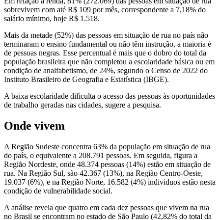
Em relação à renda, 81% (272.069) das pessoas em situação de rua
sobrevivem com até R$ 109 por mês, correspondente a 7,18% do
salário mínimo, hoje R$ 1.518.
Mais da metade (52%) das pessoas em situação de rua no país não
terminaram o ensino fundamental ou não têm instrução, a maioria é
de pessoas negras. Esse percentual é mais que o dobro do total da
população brasileira que não completou a escolaridade básica ou em
condição de analfabetismo, de 24%, segundo o Censo de 2022 do
Instituto Brasileiro de Geografia e Estatística (IBGE).
A baixa escolaridade dificulta o acesso das pessoas às oportunidades
de trabalho geradas nas cidades, sugere a pesquisa.
Onde vivem
A Região Sudeste concentra 63% da população em situação de rua
do país, o equivalente a 208.791 pessoas. Em seguida, figura a
Região Nordeste, onde 48.374 pessoas (14%) estão em situação de
rua. Na Região Sul, são 42.367 (13%), na Região Centro-Oeste,
19.037 (6%), e na Região Norte, 16.582 (4%) indivíduos estão nesta
condição de vulnerabilidade social.
A análise revela que quatro em cada dez pessoas que vivem na rua
no Brasil se encontram no estado de São Paulo (42,82% do total da