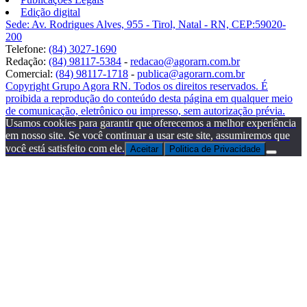
Edição digital
Sede: Av. Rodrigues Alves, 955 - Tirol, Natal - RN, CEP:59020-
200
Telefone:
(84) 3027-1690
Redação:
(84) 98117-5384
-
redacao@agorarn.com.br
Comercial:
(84) 98117-1718
-
publica@agorarn.com.br
Copyright Grupo Agora RN. Todos os direitos reservados. É
proibida a reprodução do conteúdo desta página em qualquer meio
de comunicação, eletrônico ou impresso, sem autorização prévia.
Usamos cookies para garantir que oferecemos a melhor experiência
em nosso site. Se você continuar a usar este site, assumiremos que
você está satisfeito com ele.
Aceitar
Politica de Privacidade