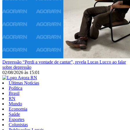
Depressão
“Perdi a vontade de cantar”, revela Lucas Lucco ao falar
sobre depressão
02/08/2026
às
15:01
Últimas Notícias
Política
Brasil
RN
Mundo
Economia
Saúde
Esportes
Colunistas
Publicações Legais