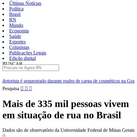
Últimas Notícias
Política
Brasil
RN
Mundo
Economia
Saúde
Esportes
Colunistas
Publicações Legais
Edição digital
BUSCAR
ÚLTIMAS
do durante roubo de carga de cosméticos na Grande Natal
Suspeit
Pular
Pesquisa
para
o
Mais de 335 mil pessoas vivem
conteúdo
em situação de rua no Brasil
Dados são de observatório da Universidade Federal de Minas Gerais