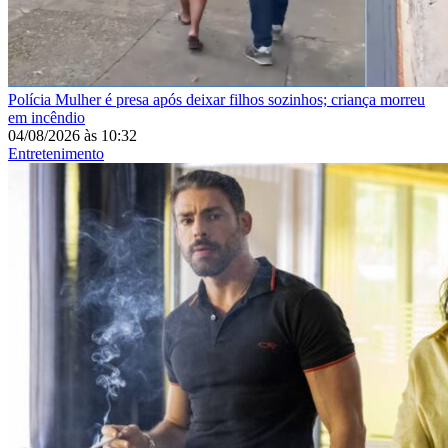
Polícia
Mulher é presa após deixar filhos sozinhos; criança morreu
em incêndio
04/08/2026
às
10:32
Entretenimento