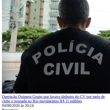
Operação Quimera
Grupo que lavava dinheiro do CV por meio de
clube e pousada no Rio movimentou R$ 11 milhões
04/08/2026
às
20:14
Recomeço