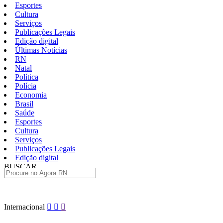
Esportes
Cultura
Serviços
Publicações Legais
Edição digital
Últimas Notícias
RN
Natal
Política
Polícia
Economia
Brasil
Saúde
Esportes
Cultura
Serviços
Publicações Legais
Edição digital
BUSCAR
ÚLTIMAS
Pular
Internacional
para
o