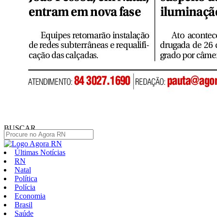
BUSCAR
Últimas Notícias
RN
Natal
Política
Polícia
Economia
Brasil
Saúde