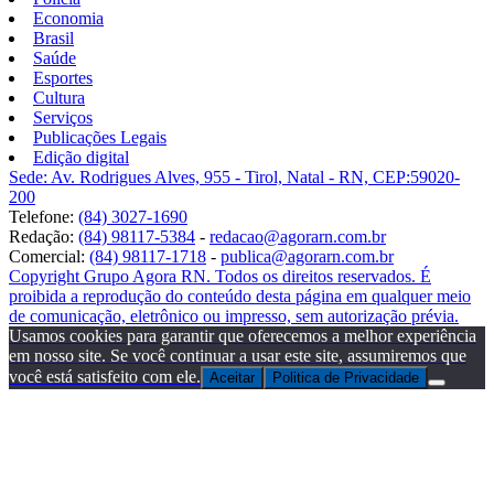
Economia
Brasil
Saúde
Esportes
Cultura
Serviços
Publicações Legais
Edição digital
Sede: Av. Rodrigues Alves, 955 - Tirol, Natal - RN, CEP:59020-
200
Telefone:
(84) 3027-1690
Redação:
(84) 98117-5384
-
redacao@agorarn.com.br
Comercial:
(84) 98117-1718
-
publica@agorarn.com.br
Copyright Grupo Agora RN. Todos os direitos reservados. É
proibida a reprodução do conteúdo desta página em qualquer meio
de comunicação, eletrônico ou impresso, sem autorização prévia.
Usamos cookies para garantir que oferecemos a melhor experiência
em nosso site. Se você continuar a usar este site, assumiremos que
você está satisfeito com ele.
Aceitar
Politica de Privacidade