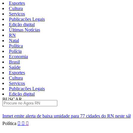
Esportes
Cultura
Serviços
Publicações Legais
Edição digital
Últimas Notícias
RN
Natal
Política
Polícia
Economia
Brasil
Saúde
Esportes
Cultura
Serviços
Publicações Legais
Edição digital
BUSCAR
ÚLTIMAS
 baixa umidade para 77 cidades do RN neste sábado
Polícia Civi
Pular
Política
para
o