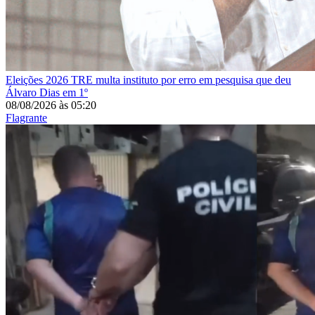
Eleições 2026
TRE multa instituto por erro em pesquisa que deu
Álvaro Dias em 1º
08/08/2026
às
05:20
Flagrante