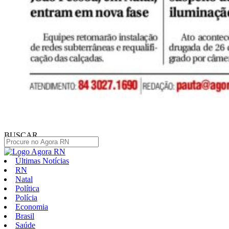
BUSCAR
Últimas Notícias
RN
Natal
Política
Polícia
Economia
Brasil
Saúde