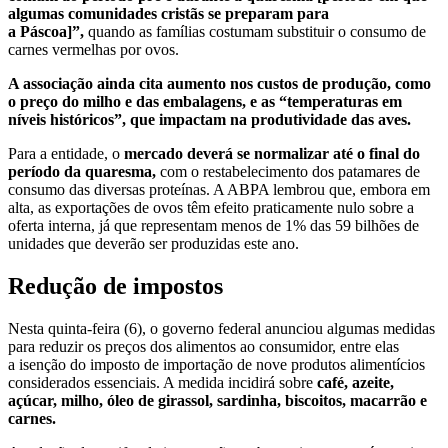
algumas comunidades cristãs se preparam para
a Páscoa]”,
quando as famílias costumam substituir o consumo de
carnes vermelhas por ovos.
A associação ainda cita aumento nos custos de produção, como
o preço do milho e das embalagens, e as “temperaturas em
níveis históricos”, que impactam na produtividade das aves.
Para a entidade, o
mercado deverá se normalizar até o final do
período da quaresma,
com o restabelecimento dos patamares de
consumo das diversas proteínas. A ABPA lembrou que, embora em
alta, as exportações de ovos têm efeito praticamente nulo sobre a
oferta interna, já que representam menos de 1% das 59 bilhões de
unidades que deverão ser produzidas este ano.
Redução de impostos
Nesta quinta-feira (6), o governo federal anunciou algumas medidas
para reduzir os preços dos alimentos ao consumidor, entre elas
a isenção do imposto de importação de nove produtos alimentícios
considerados essenciais. A medida incidirá sobre
café, azeite,
açúcar, milho, óleo de girassol, sardinha, biscoitos, macarrão e
carnes.