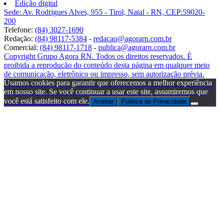
Edição digital
Sede: Av. Rodrigues Alves, 955 - Tirol, Natal - RN, CEP:59020-
200
Telefone:
(84) 3027-1690
Redação:
(84) 98117-5384
-
redacao@agorarn.com.br
Comercial:
(84) 98117-1718
-
publica@agorarn.com.br
Copyright Grupo Agora RN. Todos os direitos reservados. É
proibida a reprodução do conteúdo desta página em qualquer meio
de comunicação, eletrônico ou impresso, sem autorização prévia.
Usamos cookies para garantir que oferecemos a melhor experiência
em nosso site. Se você continuar a usar este site, assumiremos que
você está satisfeito com ele.
Aceitar
Politica de Privacidade