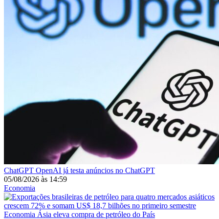
ChatGPT
OpenAI já testa anúncios no ChatGPT
05/08/2026
às
14:59
Economia
Economia
Ásia eleva compra de petróleo do País