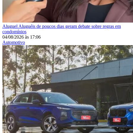
Aluguel
Aluguéis de poucos dias geram debate sobre regras em
condomínios
04/08/2026
às
17:06
Automotivo