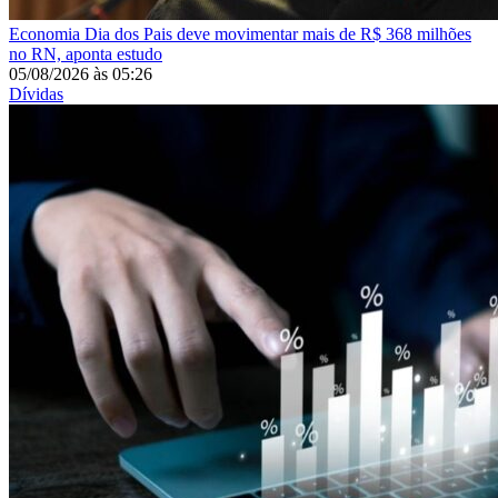
Economia
Dia dos Pais deve movimentar mais de R$ 368 milhões
no RN, aponta estudo
05/08/2026
às
05:26
Dívidas