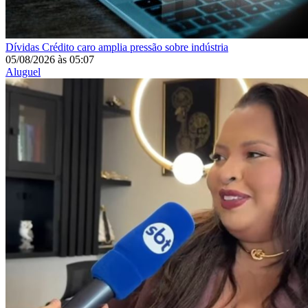
Dívidas
Crédito caro amplia pressão sobre indústria
05/08/2026
às
05:07
Aluguel