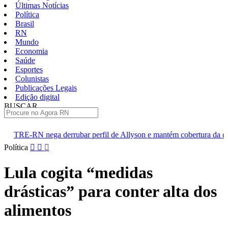
Últimas Notícias
Política
Brasil
RN
Mundo
Economia
Saúde
Esportes
Colunistas
Publicações Legais
Edição digital
BUSCAR
ÚLTIMAS
rubar perfil de Allyson e mantém cobertura da convenção
Dupl
Pular
Política
para
o
Lula cogita “medidas
conteúdo
drásticas” para conter alta dos
alimentos