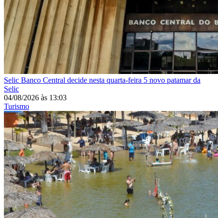
Selic
Banco Central decide nesta quarta-feira 5 novo patamar da
Selic
04/08/2026
às
13:03
Turismo