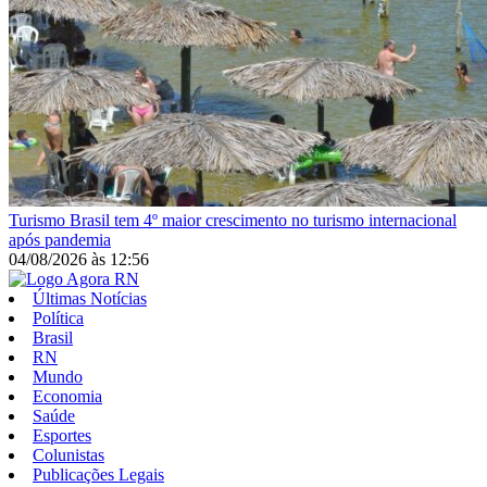
Turismo
Brasil tem 4º maior crescimento no turismo internacional
após pandemia
04/08/2026
às
12:56
Últimas Notícias
Política
Brasil
RN
Mundo
Economia
Saúde
Esportes
Colunistas
Publicações Legais