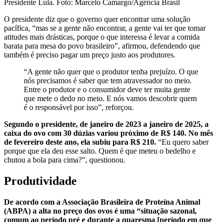
Presidente Lula. Foto: Marcelo Camargo/Agência Brasil
O presidente diz que o governo quer encontrar uma solução
pacífica, “mas se a gente não encontrar, a gente vai ter que tomar
atitudes mais drásticas, porque o que interessa é levar a comida
barata para mesa do povo brasileiro”, afirmou, defendendo que
também é preciso pagar um preço justo aos produtores.
“A gente não quer que o produtor tenha prejuízo. O que
nós precisamos é saber que tem atravessador no meio.
Entre o produtor e o consumidor deve ter muita gente
que mete o dedo no meio. E nós vamos descobrir quem
é o responsável por isso”, reforçou.
Segundo o presidente, de janeiro de 2023 a janeiro de 2025, a
caixa do ovo com 30 dúzias variou próximo de R$ 140. No mês
de fevereiro deste ano, ela subiu para R$ 210.
“Eu quero saber
porque que ela deu esse salto. Quem é que meteu o bedelho e
chutou a bola para cima?”, questionou.
Produtividade
De acordo com a Associação Brasileira de Proteína Animal
(ABPA) a alta no preço dos ovos é uma “situação sazonal,
comum ao período pré e durante a quaresma [período em que