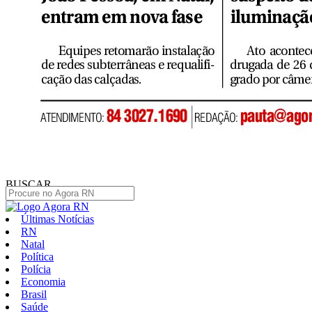
BUSCAR
Últimas Notícias
RN
Natal
Política
Polícia
Economia
Brasil
Saúde