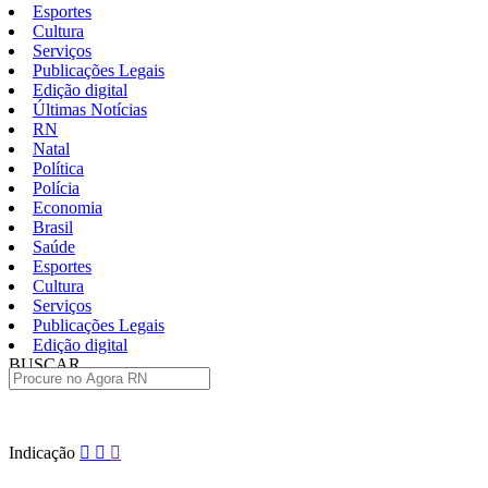
Esportes
Cultura
Serviços
Publicações Legais
Edição digital
Últimas Notícias
RN
Natal
Política
Polícia
Economia
Brasil
Saúde
Esportes
Cultura
Serviços
Publicações Legais
Edição digital
BUSCAR
ÚLTIMAS
Pular
Indicação
para
o