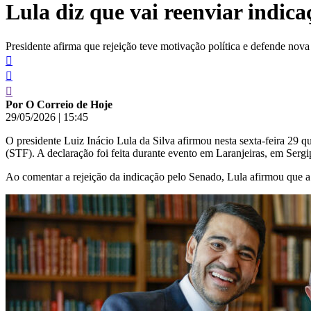
Lula diz que vai reenviar indic
conteúdo
Presidente afirma que rejeição teve motivação política e defende no
Por O Correio de Hoje
29/05/2026
|
15:45
O presidente Luiz Inácio Lula da Silva afirmou nesta sexta-feira 29
(STF). A declaração foi feita durante evento em Laranjeiras, em Serg
Ao comentar a rejeição da indicação pelo Senado, Lula afirmou que a de