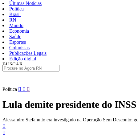
Últimas Notícias
Política
Brasil
RN
Mundo
Economia
Saúde
Esportes
Colunistas
Publicações Legais
Edição digital
BUSCAR
ÚLTIMAS
Pular
Política
para
o
Lula demite presidente do INSS 
conteúdo
Alessandro Stefanutto era investigado na Operação Sem Desconto; g