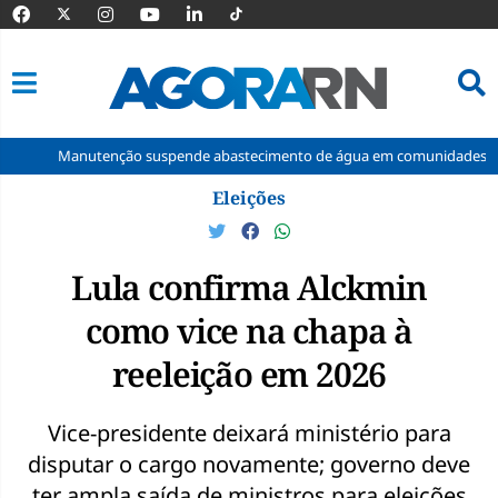
nutenção suspende abastecimento de água em comunidades rurais de Ma
Pular
Eleições
para
o
conteúdo
Lula confirma Alckmin
como vice na chapa à
reeleição em 2026
Vice-presidente deixará ministério para
disputar o cargo novamente; governo deve
ter ampla saída de ministros para eleições