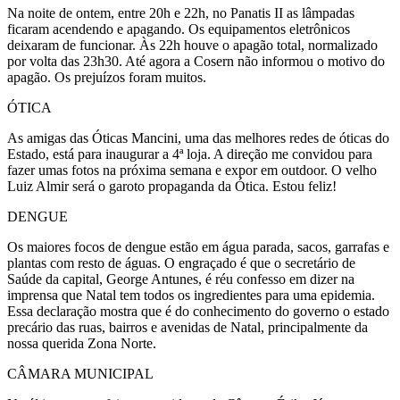
Na noite de ontem, entre 20h e 22h, no Panatis II as lâmpadas
ficaram acendendo e apagando. Os equipamentos eletrônicos
deixaram de funcionar. Às 22h houve o apagão total, normalizado
por volta das 23h30. Até agora a Cosern não informou o motivo do
apagão. Os prejuízos foram muitos.
ÓTICA
As amigas das Óticas Mancini, uma das melhores redes de óticas do
Estado, está para inaugurar a 4ª loja. A direção me convidou para
fazer umas fotos na próxima semana e expor em outdoor. O velho
Luiz Almir será o garoto propaganda da Ótica. Estou feliz!
DENGUE
Os maiores focos de dengue estão em água parada, sacos, garrafas e
plantas com resto de águas. O engraçado é que o secretário de
Saúde da capital, George Antunes, é réu confesso em dizer na
imprensa que Natal tem todos os ingredientes para uma epidemia.
Essa declaração mostra que é do conhecimento do governo o estado
precário das ruas, bairros e avenidas de Natal, principalmente da
nossa querida Zona Norte.
CÂMARA MUNICIPAL