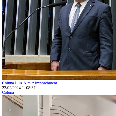
Coluna
Luiz Almir: Impeachment
22/02/2024
às
08:37
Coluna