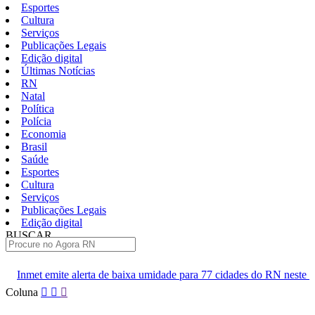
Esportes
Cultura
Serviços
Publicações Legais
Edição digital
Últimas Notícias
RN
Natal
Política
Polícia
Economia
Brasil
Saúde
Esportes
Cultura
Serviços
Publicações Legais
Edição digital
BUSCAR
ÚLTIMAS
de baixa umidade para 77 cidades do RN neste sábado
Polícia Civ
Pular
Coluna
para
o