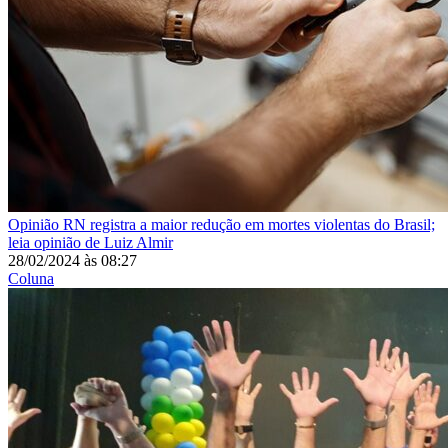
Opinião
RN registra a maior redução em mortes violentas do Brasil;
leia opinião de Luiz Almir
28/02/2024
às
08:27
Coluna