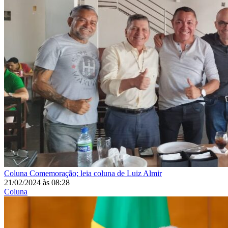
Coluna
Comemoração; leia coluna de Luiz Almir
21/02/2024
às
08:28
Coluna