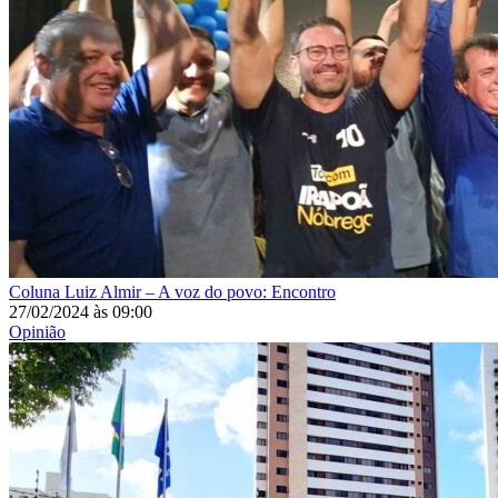
Coluna
Luiz Almir – A voz do povo: Encontro
27/02/2024
às
09:00
Opinião