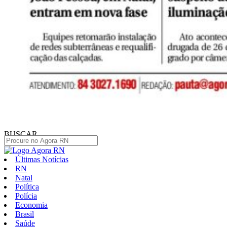
BUSCAR
Últimas Notícias
RN
Natal
Política
Polícia
Economia
Brasil
Saúde