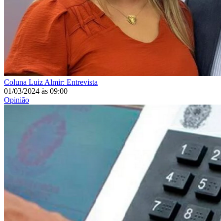
Coluna
Luiz Almir: Entrevista
01/03/2024
às
09:00
Opinião