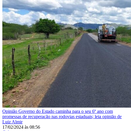
Opinião
Governo do Estado caminha para o seu 6º ano com
promessas de recuperação nas rodovias estaduais; leia opinião de
Luiz Almir
17/02/2024
às
08:56