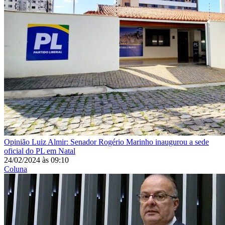
Opinião
Luiz Almir: Senador Rogério Marinho inaugurou a sede
oficial do PL em Natal
24/02/2024
às
09:10
Coluna