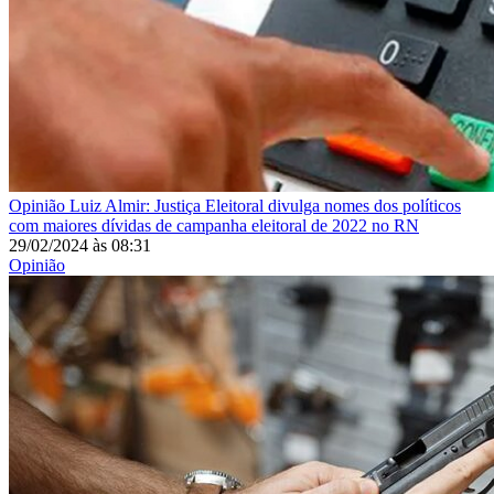
Opinião
Luiz Almir: Justiça Eleitoral divulga nomes dos políticos
com maiores dívidas de campanha eleitoral de 2022 no RN
29/02/2024
às
08:31
Opinião