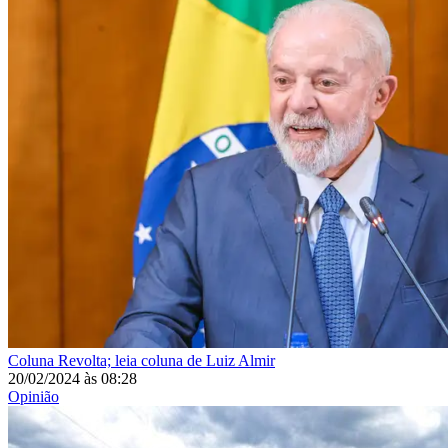
Coluna
Revolta; leia coluna de Luiz Almir
20/02/2024
às
08:28
Opinião