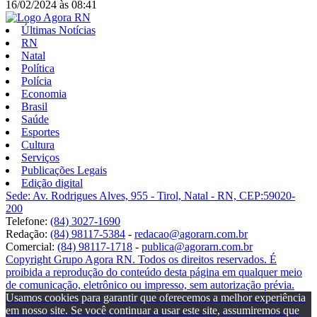
16/02/2024
às
08:41
Últimas Notícias
RN
Natal
Política
Polícia
Economia
Brasil
Saúde
Esportes
Cultura
Serviços
Publicações Legais
Edição digital
Sede: Av. Rodrigues Alves, 955 - Tirol, Natal - RN, CEP:59020-
200
Telefone:
(84) 3027-1690
Redação:
(84) 98117-5384
-
redacao@agorarn.com.br
Comercial:
(84) 98117-1718
-
publica@agorarn.com.br
Copyright Grupo Agora RN. Todos os direitos reservados. É
proibida a reprodução do conteúdo desta página em qualquer meio
de comunicação, eletrônico ou impresso, sem autorização prévia.
Usamos cookies para garantir que oferecemos a melhor experiência
em nosso site. Se você continuar a usar este site, assumiremos que