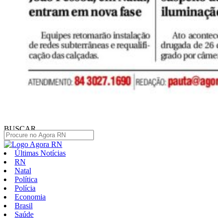
BUSCAR
Últimas Notícias
RN
Natal
Política
Polícia
Economia
Brasil
Saúde