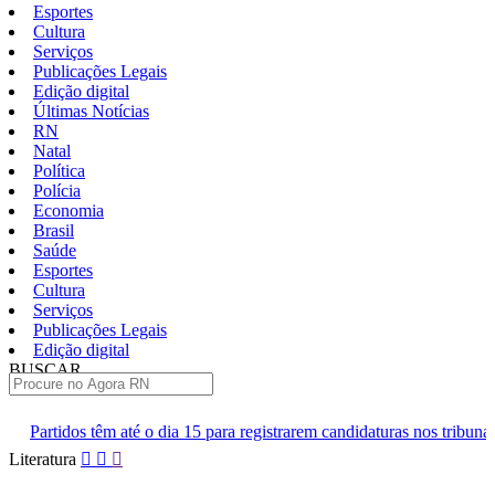
Esportes
Cultura
Serviços
Publicações Legais
Edição digital
Últimas Notícias
RN
Natal
Política
Polícia
Economia
Brasil
Saúde
Esportes
Cultura
Serviços
Publicações Legais
Edição digital
BUSCAR
ÚLTIMAS
ia 15 para registrarem candidaturas nos tribunais
Senai RN abre 2 
Pular
Literatura
para
o