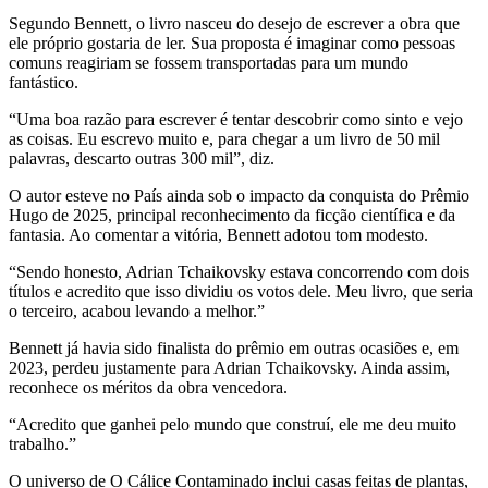
Segundo Bennett, o livro nasceu do desejo de escrever a obra que
ele próprio gostaria de ler. Sua proposta é imaginar como pessoas
comuns reagiriam se fossem transportadas para um mundo
fantástico.
“Uma boa razão para escrever é tentar descobrir como sinto e vejo
as coisas. Eu escrevo muito e, para chegar a um livro de 50 mil
palavras, descarto outras 300 mil”, diz.
O autor esteve no País ainda sob o impacto da conquista do Prêmio
Hugo de 2025, principal reconhecimento da ficção científica e da
fantasia. Ao comentar a vitória, Bennett adotou tom modesto.
“Sendo honesto, Adrian Tchaikovsky estava concorrendo com dois
títulos e acredito que isso dividiu os votos dele. Meu livro, que seria
o terceiro, acabou levando a melhor.”
Bennett já havia sido finalista do prêmio em outras ocasiões e, em
2023, perdeu justamente para Adrian Tchaikovsky. Ainda assim,
reconhece os méritos da obra vencedora.
“Acredito que ganhei pelo mundo que construí, ele me deu muito
trabalho.”
O universo de O Cálice Contaminado inclui casas feitas de plantas,