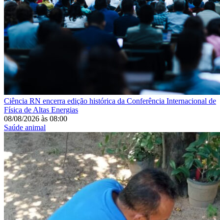
Ciência
RN encerra edição histórica da Conferência Internacional de
Física de Altas Energias
08/08/2026
às
08:00
Saúde animal