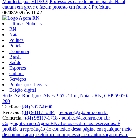
Manifestação
[VÍDEO] Professores da rede municipal de Natal
entram em greve e fazem protesto em frente à Prefeitura
06/08/2026
às
11:42
Últimas Notícias
RN
Natal
Política
Polícia
Economia
Brasil
Saúde
Esportes
Cultura
Serviços
Publicações Legais
Edição digital
Sede: Av. Rodrigues Alves, 955 - Tirol, Natal - RN, CEP:59020-
200
Telefone:
(84) 3027-1690
Redação:
(84) 98117-5384
-
redacao@agorarn.com.br
Comercial:
(84) 98117-1718
-
publica@agorarn.com.br
Copyright Grupo Agora RN. Todos os direitos reservados. É
proibida a reprodução do conteúdo desta página em qualquer meio
de comunicação, eletrônico ou impresso, sem autorização prévia.