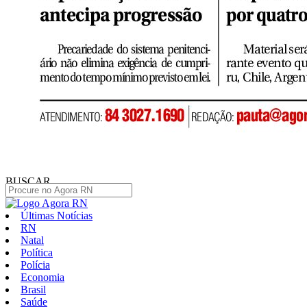
BUSCAR
Últimas Notícias
RN
Natal
Política
Polícia
Economia
Brasil
Saúde