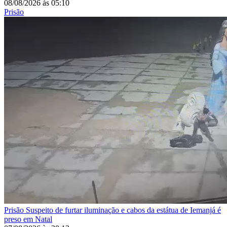
08/08/2026
às
05:10
Prisão
Prisão
Suspeito de furtar iluminação e cabos da estátua de Iemanjá é
preso em Natal