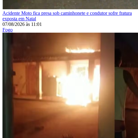
Acidente
Moto fica presa sob caminhonete e condutor sofre fratura
exposta em Natal
07/08/2026
às
11:01
Fogo