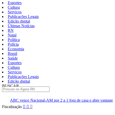
Esportes
Cultura
Serviços
Publicações Legais
Edição digital
Últimas Notícias
RN
Natal
Política
Polícia
Economia
Brasil
Saúde
Esportes
Cultura
Serviços
Publicações Legais
Edição digital
BUSCAR
ÚLTIMAS
nal-AM por 2 a 1 fora de casa e abre vantagem nas quartas
Cin
Pular
Fiscalização
para
o