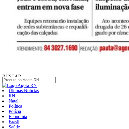
BUSCAR
Últimas Notícias
RN
Natal
Política
Polícia
Economia
Brasil
Saúde