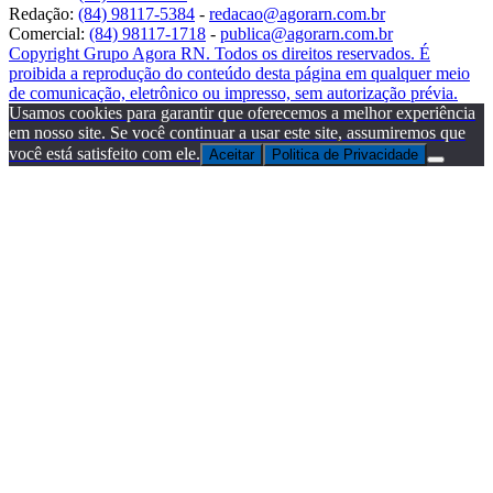
Redação:
(84) 98117-5384
-
redacao@agorarn.com.br
Comercial:
(84) 98117-1718
-
publica@agorarn.com.br
Copyright Grupo Agora RN. Todos os direitos reservados. É
proibida a reprodução do conteúdo desta página em qualquer meio
de comunicação, eletrônico ou impresso, sem autorização prévia.
Usamos cookies para garantir que oferecemos a melhor experiência
em nosso site. Se você continuar a usar este site, assumiremos que
você está satisfeito com ele.
Aceitar
Politica de Privacidade