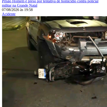
Prisão
Homem é preso por tentativa de homicídio contra policial
militar na Grande Natal
07/08/2026
às
19:58
Acidente