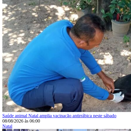
Saúde animal
Natal amplia vacinação antirrábica neste sábado
08/08/2026
às
06:00
Natal