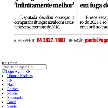
BUSCAR
Últimas Notícias
RN
Natal
Política
Polícia
Economia
Brasil
Saúde