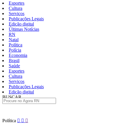
Esportes
Cultura
Serviços
Publicações Legais
Edição digital
Últimas Notícias
RN
Natal
Política
Polícia
Economia
Brasil
Saúde
Esportes
Cultura
Serviços
Publicações Legais
Edição digital
BUSCAR
ÚLTIMAS
Pular
Política
para
o