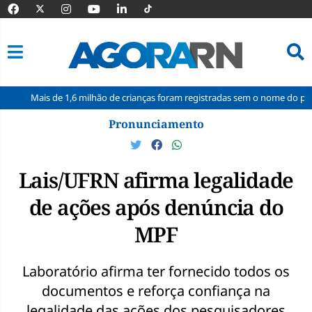
 de 1,6 milhão de crianças foram registradas sem o nome do pai no Brasil 
Pular
Pronunciamento
para
o
conteúdo
Lais/UFRN afirma legalidade
de ações após denúncia do
MPF
Laboratório afirma ter fornecido todos os
documentos e reforça confiança na
legalidade das ações dos pesquisadores