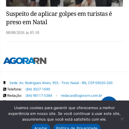
Suspeito de aplicar golpes em turistas é
preso em Natal
08/08/2026
às
05:10
Sede: Av. Rodrigues Alves, 955 - Tirol, Natal - RN, CEP:59020-200
Telefone:
(84) 3027-1690
Redação:
(84) 98117-5384
-
redacao@agorarn.com.br
Comercial:
(84) 98117-1718
-
publica@agorarn.com.br
Usamos cookies para garantir que oferecemos a melhor
experiência em nosso site. Se você continuar a usar este site,
Copyright Grupo Agora RN. Todos os direitos reservados. É proibida a
assumiremos que você está satisfeito com ele.
reprodução do conteúdo desta página em qualquer meio de comunicação,
Aceitar
Politica de Privacidade