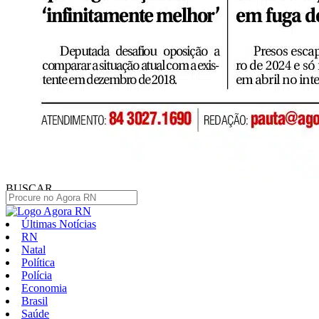
BUSCAR
Últimas Notícias
RN
Natal
Política
Polícia
Economia
Brasil
Saúde