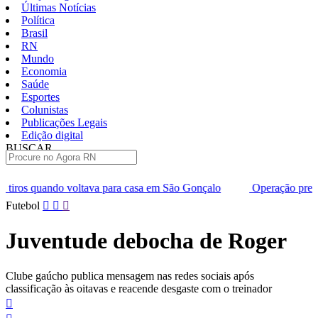
Últimas Notícias
Política
Brasil
RN
Mundo
Economia
Saúde
Esportes
Colunistas
Publicações Legais
Edição digital
BUSCAR
ÚLTIMAS
 para casa em São Gonçalo
Operação prende seis suspeitos de tr
Pular
Futebol
para
o
Juventude debocha de Roger
conteúdo
Clube gaúcho publica mensagem nas redes sociais após
classificação às oitavas e reacende desgaste com o treinador