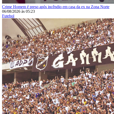
Crime
Homem é preso após incêndio em casa da ex na Zona Norte
06/08/2026
às
05:23
Futebol