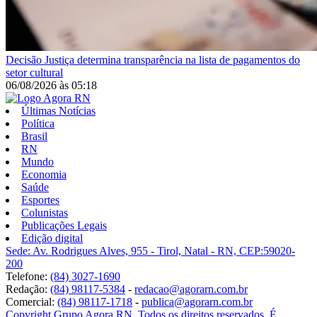
Decisão
Justiça determina transparência na lista de pagamentos do
setor cultural
06/08/2026
às
05:18
Últimas Notícias
Política
Brasil
RN
Mundo
Economia
Saúde
Esportes
Colunistas
Publicações Legais
Edição digital
Sede: Av. Rodrigues Alves, 955 - Tirol, Natal - RN, CEP:59020-
200
Telefone:
(84) 3027-1690
Redação:
(84) 98117-5384
-
redacao@agorarn.com.br
Comercial:
(84) 98117-1718
-
publica@agorarn.com.br
Copyright Grupo Agora RN. Todos os direitos reservados. É