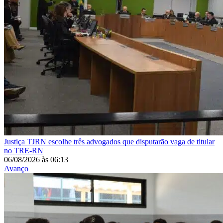
Justiça
TJRN escolhe três advogados que disputarão vaga de titular
no TRE-RN
06/08/2026
às
06:13
Avanço