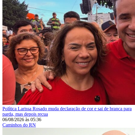
Política
Larissa Rosado muda declaração de cor e sai de branca para
parda, mas depois recua
06/08/2026
às
05:36
Caminhos do RN