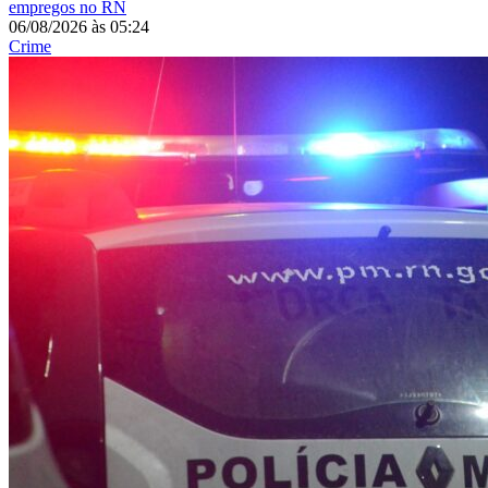
empregos no RN
06/08/2026
às
05:24
Crime