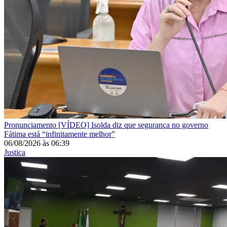
Pronunciamento
[VÍDEO] Isolda diz que segurança no governo
Fátima está “infinitamente melhor”
06/08/2026
às
06:39
Justiça