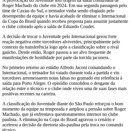
A provocação do Juventude tem origem na saída conturbada de
Roger Machado do clube em 2024. Em sua segunda passagem pelo
time de Caxias do Sul, o treinador vinha sendo elogiado pelo
desempenho da equipe e havia acabado de eliminar o Internacional
da Copa do Brasil quando recebeu proposta para assumir justamente
o clube colorado após a saída de Eduardo Coudet.
A decisão de trocar o Juventude pelo Internacional gerou forte
reação negativa entre torcedores alviverdes, principalmente pelo
contexto da transferência logo após a classificação sobre o rival
gaúcho. Desde então, Roger passou a ser alvo frequente de
manifestações de hostilidade por parte da torcida jaconera.
No primeiro retorno ao estádio Alfredo Jaconi comandando o
Internacional, o treinador foi vaiado durante toda a partida e viu
torcedores arremessarem notas falsas no gramado em referência à
saída para Porto Alegre. O episódio consolidou o desgaste da
relação entre o técnico e o clube onde viveu uma de suas fases mais
positivas recentes na carreira.
A classificação do Juventude diante do São Paulo reforçou o bom
momento da equipe na temporada e ampliou a pressão sobre Roger
Machado, que já enfrentava questionamentos internos no clube
paulista. A eliminação na Copa do Brasil agravou o cenário e
acelerou a decisão da diretoria são-paulina pela troca no comando
técnico.