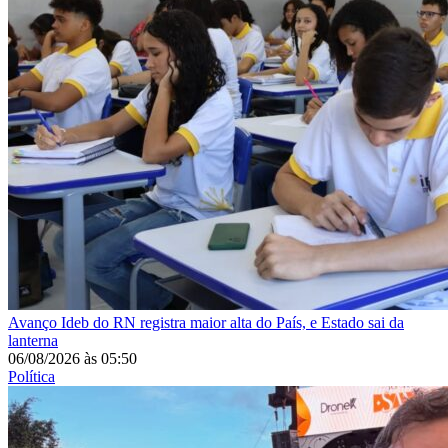
Avanço
Ideb do RN registra maior alta do País, e Estado sai da
lanterna
06/08/2026
às
05:50
Política