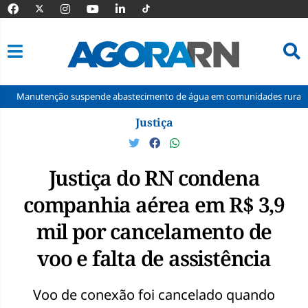
nção suspende abastecimento de água em comunidades rurais de Macaíba
Pular
Justiça
para
o
conteúdo
Justiça do RN condena
companhia aérea em R$ 3,9
mil por cancelamento de
voo e falta de assistência
Voo de conexão foi cancelado quando