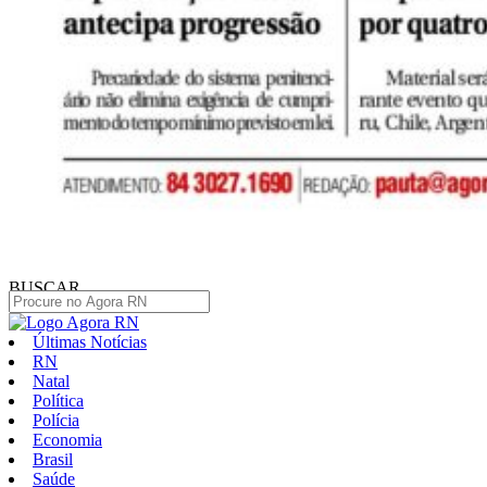
BUSCAR
Últimas Notícias
RN
Natal
Política
Polícia
Economia
Brasil
Saúde