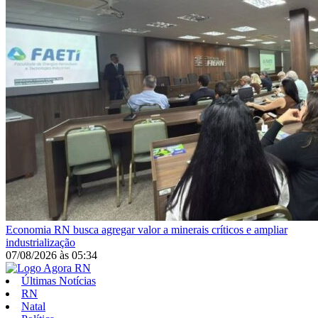
Economia
RN busca agregar valor a minerais críticos e ampliar
industrialização
07/08/2026
às
05:34
Últimas Notícias
RN
Natal