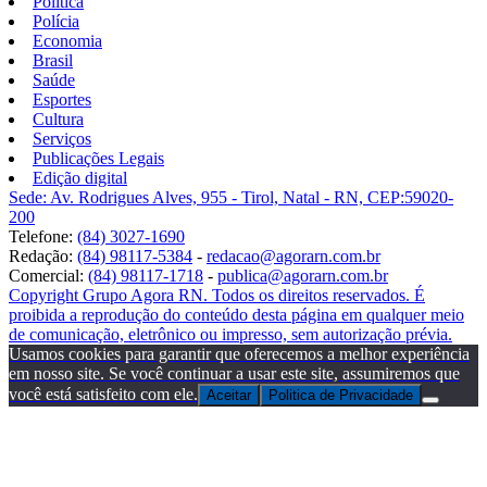
Política
Polícia
Economia
Brasil
Saúde
Esportes
Cultura
Serviços
Publicações Legais
Edição digital
Sede: Av. Rodrigues Alves, 955 - Tirol, Natal - RN, CEP:59020-
200
Telefone:
(84) 3027-1690
Redação:
(84) 98117-5384
-
redacao@agorarn.com.br
Comercial:
(84) 98117-1718
-
publica@agorarn.com.br
Copyright Grupo Agora RN. Todos os direitos reservados. É
proibida a reprodução do conteúdo desta página em qualquer meio
de comunicação, eletrônico ou impresso, sem autorização prévia.
Usamos cookies para garantir que oferecemos a melhor experiência
em nosso site. Se você continuar a usar este site, assumiremos que
você está satisfeito com ele.
Aceitar
Politica de Privacidade