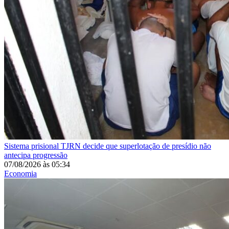
Sistema prisional
TJRN decide que superlotação de presídio não
antecipa progressão
07/08/2026
às
05:34
Economia