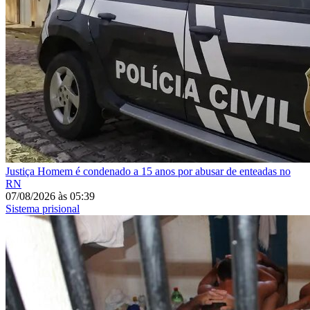
Justiça
Homem é condenado a 15 anos por abusar de enteadas no
RN
07/08/2026
às
05:39
Sistema prisional