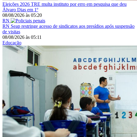
Eleições 2026
TRE multa instituto por erro em pesquisa que deu
Álvaro Dias em 1º
08/08/2026
às
05:20
RN
RN
Seap restringe acesso de sindicatos aos presídios após suspensão
de visitas
08/08/2026
às
05:11
Educação