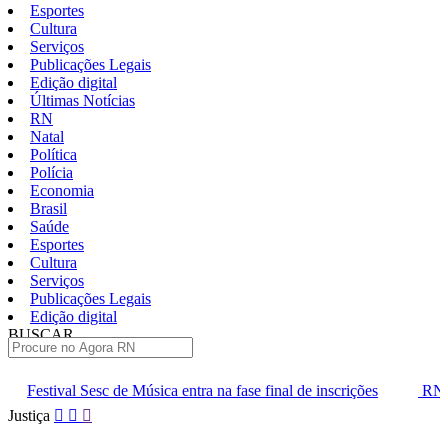
Esportes
Cultura
Serviços
Publicações Legais
Edição digital
Últimas Notícias
RN
Natal
Política
Polícia
Economia
Brasil
Saúde
Esportes
Cultura
Serviços
Publicações Legais
Edição digital
BUSCAR
ÚLTIMAS
Música entra na fase final de inscrições
RN busca ampliação de pol
Pular
Justiça
para
o