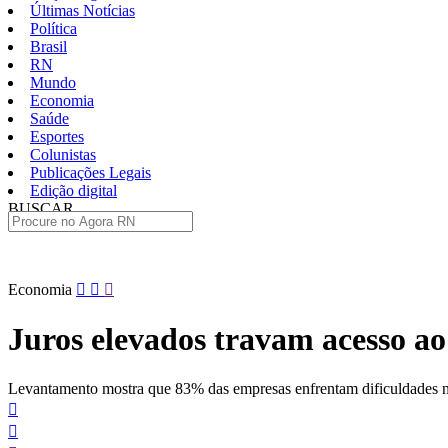
Últimas Notícias
Política
Brasil
RN
Mundo
Economia
Saúde
Esportes
Colunistas
Publicações Legais
Edição digital
BUSCAR
ÚLTIMAS
Pular
Economia
para
o
Juros elevados travam acesso ao
conteúdo
Levantamento mostra que 83% das empresas enfrentam dificuldades no 