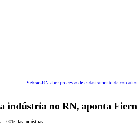
rae-RN abre processo de cadastramento de consultores
RN manté
da indústria no RN, aponta Fiern
ra 100% das indústrias