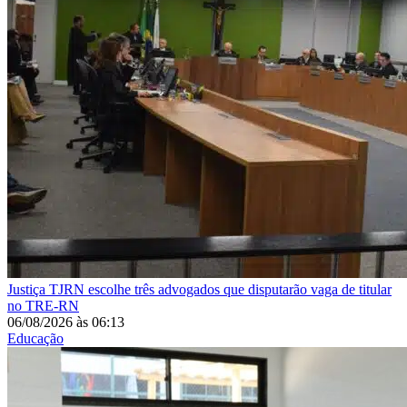
Justiça
TJRN escolhe três advogados que disputarão vaga de titular
no TRE-RN
06/08/2026
às
06:13
Educação