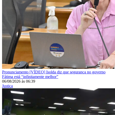
Pronunciamento
[VÍDEO] Isolda diz que segurança no governo
Fátima está “infinitamente melhor”
06/08/2026
às
06:39
Justiça