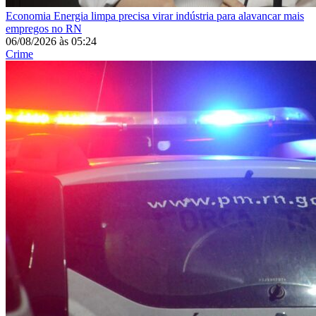
Economia
Energia limpa precisa virar indústria para alavancar mais
empregos no RN
06/08/2026
às
05:24
Crime