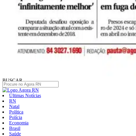
BUSCAR
Últimas Notícias
RN
Natal
Política
Polícia
Economia
Brasil
Saúde