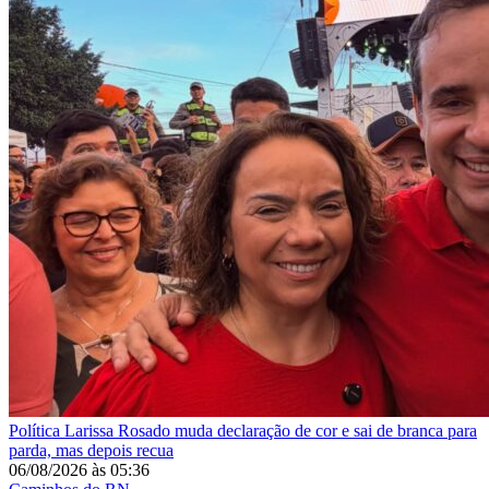
Política
Larissa Rosado muda declaração de cor e sai de branca para
parda, mas depois recua
06/08/2026
às
05:36