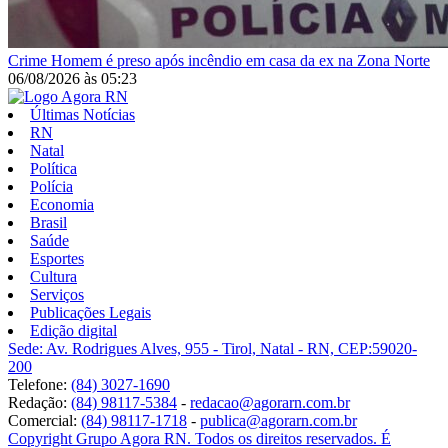
Crime
Homem é preso após incêndio em casa da ex na Zona Norte
06/08/2026
às
05:23
Últimas Notícias
RN
Natal
Política
Polícia
Economia
Brasil
Saúde
Esportes
Cultura
Serviços
Publicações Legais
Edição digital
Sede: Av. Rodrigues Alves, 955 - Tirol, Natal - RN, CEP:59020-
200
Telefone:
(84) 3027-1690
Redação:
(84) 98117-5384
-
redacao@agorarn.com.br
Comercial:
(84) 98117-1718
-
publica@agorarn.com.br
Copyright Grupo Agora RN. Todos os direitos reservados. É