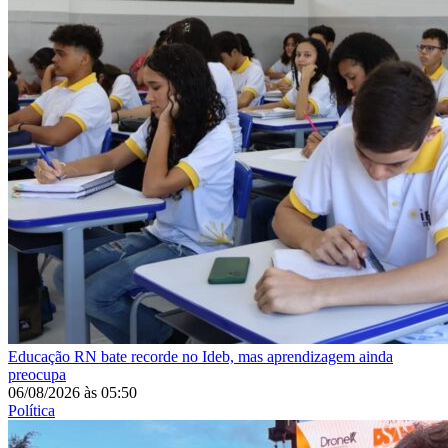
Educação
RN bate recorde no Ideb, mas aprendizagem ainda
preocupa
06/08/2026
às
05:50
Política