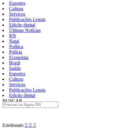
Esportes
Cultura
Serviços
Publicações Legais
Edição digital
Últimas Notícias
RN
Natal
Política
Polícia
Economia
Brasil
Saúde
Esportes
Cultura
Serviços
Publicações Legais
Edição digital
BUSCAR
ÚLTIMAS
Pular
Estelionato
para
o