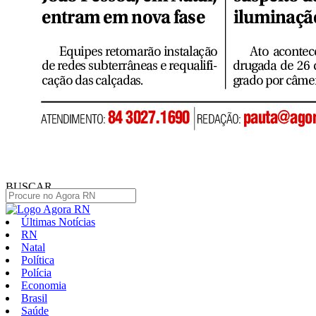
BUSCAR
Últimas Notícias
RN
Natal
Política
Polícia
Economia
Brasil
Saúde