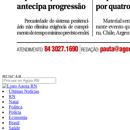
BUSCAR
Últimas Notícias
RN
Natal
Política
Polícia
Economia
Brasil
Saúde