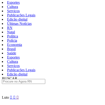
Esportes
Cultura
Serviços
Publicações Legais
Edição digital
Últimas Notícias
RN
Natal
Política
Polícia
Economia
Brasil
Saúde
Esportes
Cultura
Serviços
Publicações Legais
Edição digital
BUSCAR
ÚLTIMAS
Pular
Luto
para
o