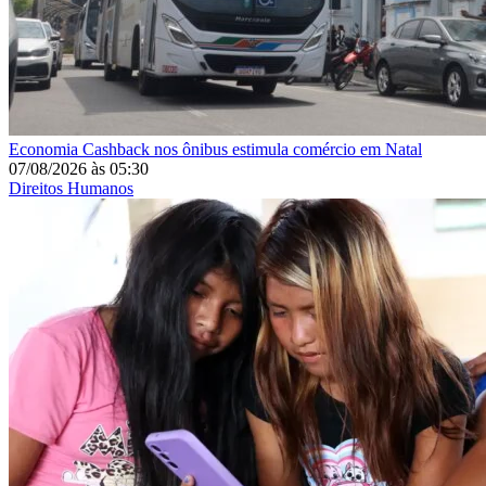
Economia
Cashback nos ônibus estimula comércio em Natal
07/08/2026
às
05:30
Direitos Humanos