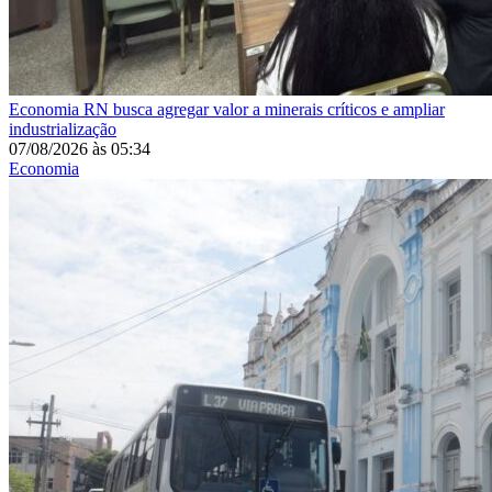
Economia
RN busca agregar valor a minerais críticos e ampliar
industrialização
07/08/2026
às
05:34
Economia