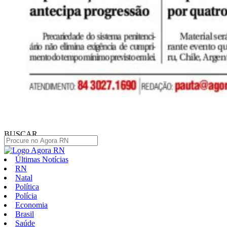
BUSCAR
Últimas Notícias
RN
Natal
Política
Polícia
Economia
Brasil
Saúde