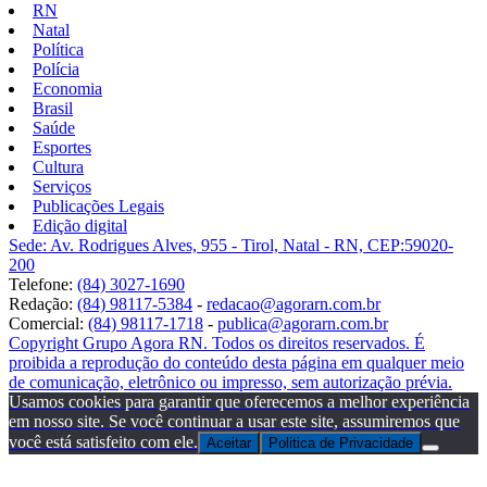
RN
Natal
Política
Polícia
Economia
Brasil
Saúde
Esportes
Cultura
Serviços
Publicações Legais
Edição digital
Sede: Av. Rodrigues Alves, 955 - Tirol, Natal - RN, CEP:59020-
200
Telefone:
(84) 3027-1690
Redação:
(84) 98117-5384
-
redacao@agorarn.com.br
Comercial:
(84) 98117-1718
-
publica@agorarn.com.br
Copyright Grupo Agora RN. Todos os direitos reservados. É
proibida a reprodução do conteúdo desta página em qualquer meio
de comunicação, eletrônico ou impresso, sem autorização prévia.
Usamos cookies para garantir que oferecemos a melhor experiência
em nosso site. Se você continuar a usar este site, assumiremos que
você está satisfeito com ele.
Aceitar
Politica de Privacidade