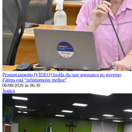
Pronunciamento
[VÍDEO] Isolda diz que segurança no governo
Fátima está “infinitamente melhor”
06/08/2026
às
06:39
Justiça