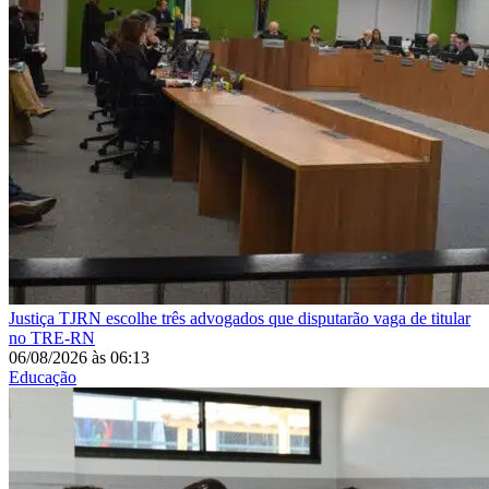
Justiça
TJRN escolhe três advogados que disputarão vaga de titular
no TRE-RN
06/08/2026
às
06:13
Educação