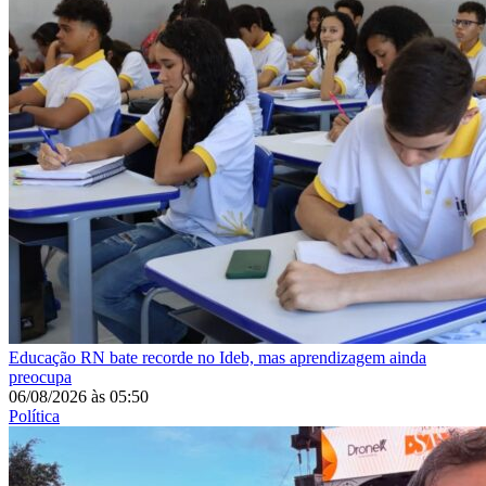
Educação
RN bate recorde no Ideb, mas aprendizagem ainda
preocupa
06/08/2026
às
05:50
Política