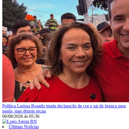
Política
Larissa Rosado muda declaração de cor e sai de branca para
parda, mas depois recua
06/08/2026
às
05:36
Últimas Notícias