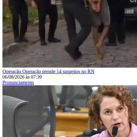
Operação
Operação prende 14 suspeitos no RN
06/08/2026
às
07:39
Pronunciamento