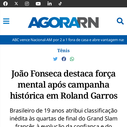
ence Nacional-AM por 2 a 1 fora de casa e abre vantagem nas quartas
Pular
Tênis
para
o
conteúdo
João Fonseca destaca força
mental após campanha
histórica em Roland Garros
Brasileiro de 19 anos atribui classificação
inédita às quartas de final do Grand Slam
francês à evolução da confiança e do