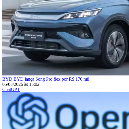
BYD
BYD lança Song Pro flex por R$ 176 mil
05/08/2026
às
15:02
ChatGPT