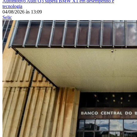
Automotivo
Audi Q3 supera BMW X1 em desempenho e
tecnologia
04/08/2026
às
13:09
Selic