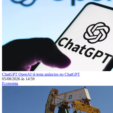
ChatGPT
OpenAI já testa anúncios no ChatGPT
05/08/2026
às
14:59
Economia