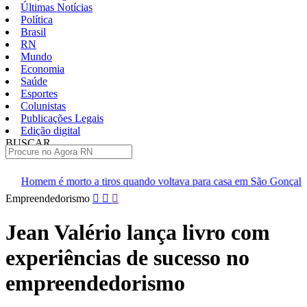
Últimas Notícias
Política
Brasil
RN
Mundo
Economia
Saúde
Esportes
Colunistas
Publicações Legais
Edição digital
BUSCAR
ÚLTIMAS
 tiros quando voltava para casa em São Gonçalo
Operação prend
Pular
Empreendedorismo
para
o
Jean Valério lança livro com
conteúdo
experiências de sucesso no
empreendedorismo