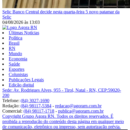
Selic
Banco Central decide nesta quarta-feira 5 novo patamar da
Selic
04/08/2026
às
13:03
Últimas Notícias
Política
Brasil
RN
Mundo
Economia
Saúde
Esportes
Colunistas
Publicações Legais
Edição digital
Sede: Av. Rodrigues Alves, 955 - Tirol, Natal - RN, CEP:59020-
200
Telefone:
(84) 3027-1690
Redação:
(84) 98117-5384
-
redacao@agorarn.com.br
Comercial:
(84) 98117-1718
-
publica@agorarn.com.br
Copyright Grupo Agora RN. Todos os direitos reservados. É
proibida a reprodução do conteúdo desta página em qualquer meio
de comunicação, eletrônico ou impresso, sem autorização prévia.