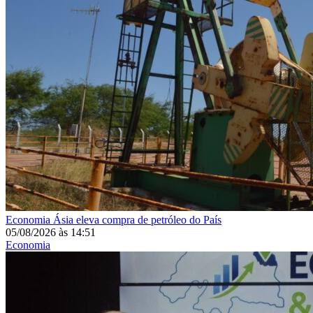
Economia
Ásia eleva compra de petróleo do País
05/08/2026
às
14:51
Economia