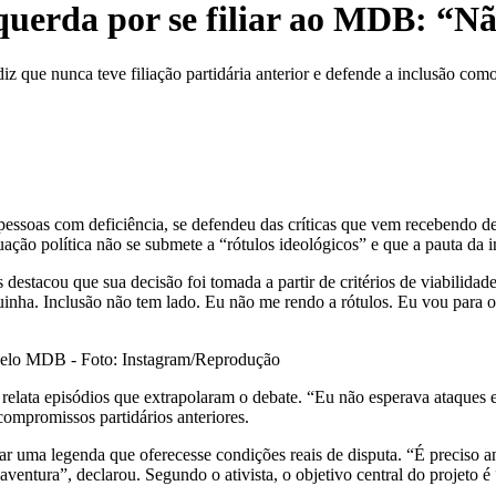
squerda por se filiar ao MDB: “N
diz que nunca teve filiação partidária anterior e defende a inclusão co
 pessoas com deficiência, se defendeu das críticas que vem recebendo de
uação política não se submete a “rótulos ideológicos” e que a pauta da 
nos destacou que sua decisão foi tomada a partir de critérios de viabi
cuinha. Inclusão não tem lado. Eu não me rendo a rótulos. Eu vou para o
l pelo MDB - Foto: Instagram/Reprodução
e relata episódios que extrapolaram o debate. “Eu não esperava ataques 
compromissos partidários anteriores.
r uma legenda que oferecesse condições reais de disputa. “É preciso an
ventura”, declarou. Segundo o ativista, o objetivo central do projeto é