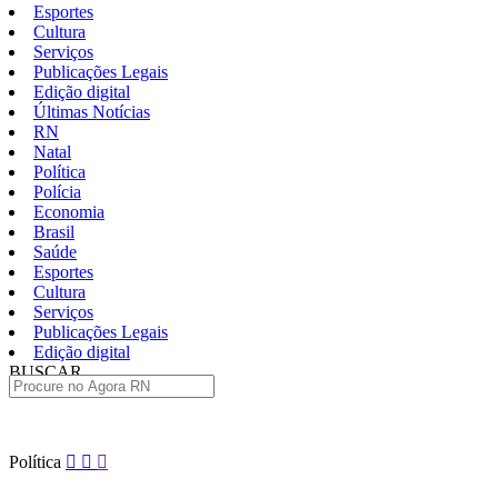
Esportes
Cultura
Serviços
Publicações Legais
Edição digital
Últimas Notícias
RN
Natal
Política
Polícia
Economia
Brasil
Saúde
Esportes
Cultura
Serviços
Publicações Legais
Edição digital
BUSCAR
ÚLTIMAS
Pular
Política
para
o