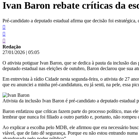
Ivan Baron rebate críticas da e
conteúdo
Pré-candidato a deputado estadual afirma que decisão foi estratégica, 
Redação
27/01/2026
|
05:05
O ativista potiguar Ivan Baron, que se dedica à pauta da inclusão das
deputado estadual nas eleições de outubro, Baron declarou que sua at
Em entrevista à rádio Cidade nesta segunda-feira, o ativista de 27 a
que eu anunciei a minha pré-candidatura, eu já senti, na pele, essa pi
Ativista da inclusão Ivan Baron é pré-candidato a deputado estadua
Baron enfatizou que críticas fazem parte do processo político, mas el
lembrar que nunca foi filiado a outro partido e, portanto, não rompeu 
Ao explicar a escolha pelo MDB, ele afirmou que era necessário busca
viável, que de fato dê segurança. Porque eu não estou entrando numa a
abandonada pelo poder público”.