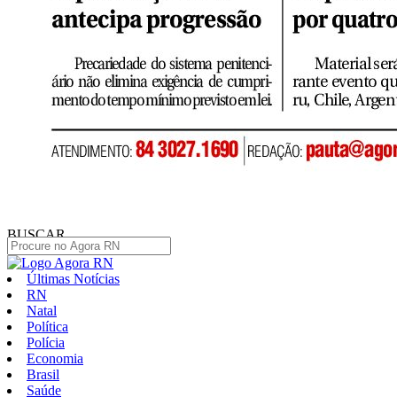
BUSCAR
Últimas Notícias
RN
Natal
Política
Polícia
Economia
Brasil
Saúde