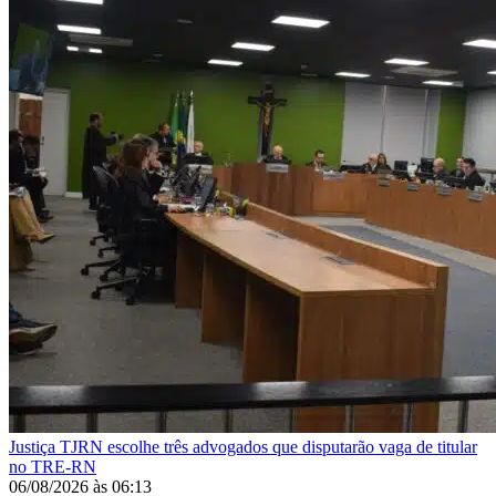
Justiça
TJRN escolhe três advogados que disputarão vaga de titular
no TRE-RN
06/08/2026
às
06:13