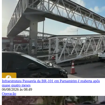
Infraestrutura
Passarela da BR-101 em Parnamirim é reaberta após
quase quatro meses
06/08/2026
às
08:49
Operação