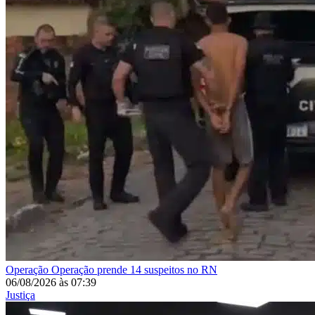
Operação
Operação prende 14 suspeitos no RN
06/08/2026
às
07:39
Justiça