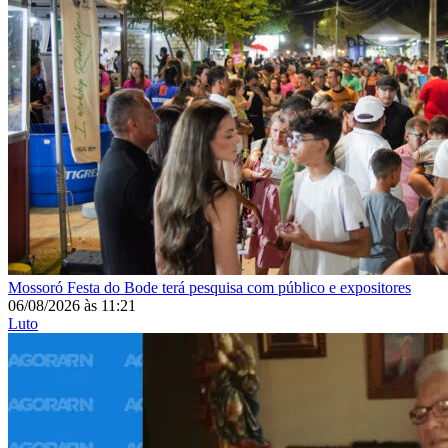
Mossoró
Festa do Bode terá pesquisa com público e expositores
06/08/2026
às
11:21
Luto