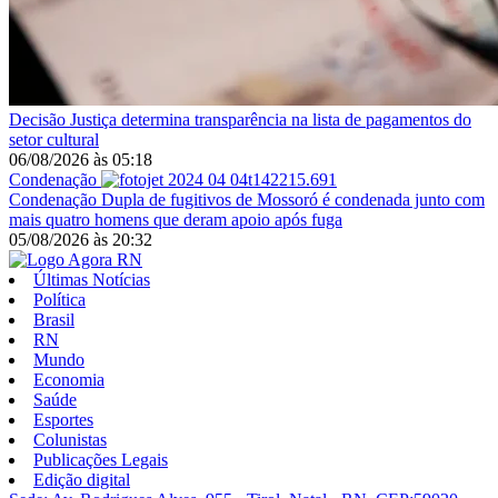
Decisão
Justiça determina transparência na lista de pagamentos do
setor cultural
06/08/2026
às
05:18
Condenação
Condenação
Dupla de fugitivos de Mossoró é condenada junto com
mais quatro homens que deram apoio após fuga
05/08/2026
às
20:32
Últimas Notícias
Política
Brasil
RN
Mundo
Economia
Saúde
Esportes
Colunistas
Publicações Legais
Edição digital