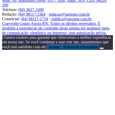
Sede: Av. Rodrigues Alves, 955 - Tirol, Natal - RN, CEP:59020-
200
Telefone:
(84) 3027-1690
Redação:
(84) 98117-5384
-
redacao@agorarn.com.br
Comercial:
(84) 98117-1718
-
publica@agorarn.com.br
Copyright Grupo Agora RN. Todos os direitos reservados. É
proibida a reprodução do conteúdo desta página em qualquer meio
de comunicação, eletrônico ou impresso, sem autorização prévia.
Usamos cookies para garantir que oferecemos a melhor experiência
em nosso site. Se você continuar a usar este site, assumiremos que
você está satisfeito com ele.
Aceitar
Politica de Privacidade