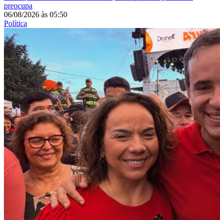
preocupa
06/08/2026
às
05:50
Política