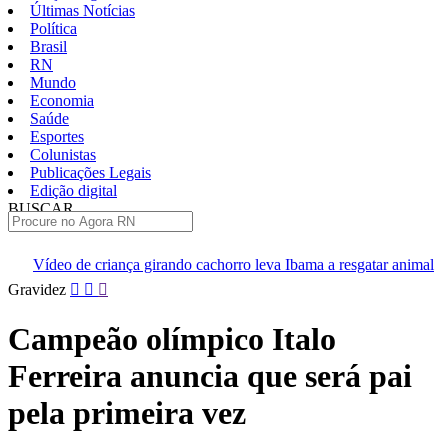
Últimas Notícias
Política
Brasil
RN
Mundo
Economia
Saúde
Esportes
Colunistas
Publicações Legais
Edição digital
BUSCAR
ÚLTIMAS
a girando cachorro leva Ibama a resgatar animal
[VÍDEO] Profess
Pular
Gravidez
para
o
Campeão olímpico Italo
conteúdo
Ferreira anuncia que será pai
pela primeira vez