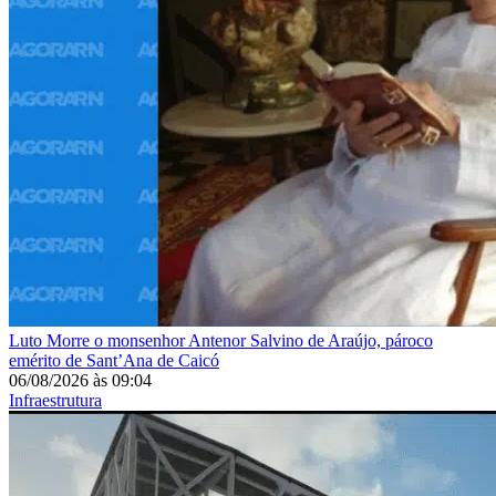
Luto
Morre o monsenhor Antenor Salvino de Araújo, pároco
emérito de Sant’Ana de Caicó
06/08/2026
às
09:04
Infraestrutura