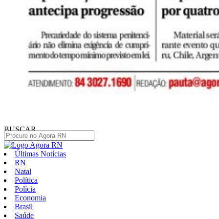
BUSCAR
Últimas Notícias
RN
Natal
Política
Polícia
Economia
Brasil
Saúde