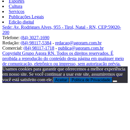
Esportes
Cultura
Serviços
Publicações Legais
Edição digital
Sede: Av. Rodrigues Alves, 955 - Tirol, Natal - RN, CEP:59020-
200
Telefone:
(84) 3027-1690
Redação:
(84) 98117-5384
-
redacao@agorarn.com.br
Comercial:
(84) 98117-1718
-
publica@agorarn.com.br
Copyright Grupo Agora RN. Todos os direitos reservados. É
proibida a reprodução do conteúdo desta página em qualquer meio
de comunicação, eletrônico ou impresso, sem autorização prévia.
Usamos cookies para garantir que oferecemos a melhor experiência
em nosso site. Se você continuar a usar este site, assumiremos que
você está satisfeito com ele.
Aceitar
Politica de Privacidade