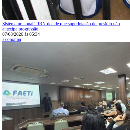
Sistema prisional
TJRN decide que superlotação de presídio não
antecipa progressão
07/08/2026
às
05:34
Economia