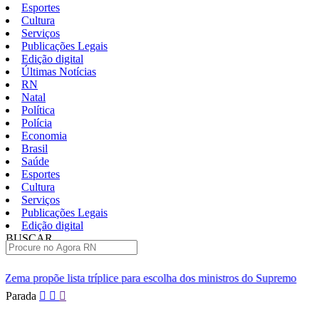
Esportes
Cultura
Serviços
Publicações Legais
Edição digital
Últimas Notícias
RN
Natal
Política
Polícia
Economia
Brasil
Saúde
Esportes
Cultura
Serviços
Publicações Legais
Edição digital
BUSCAR
ÚLTIMAS
a tríplice para escolha dos ministros do Supremo
Lula e Alcolumb
Pular
Parada
para
o