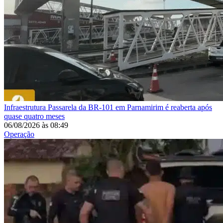
Infraestrutura
Passarela da BR-101 em Parnamirim é reaberta após
quase quatro meses
06/08/2026
às
08:49
Operação