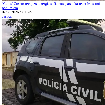
‘Gatos’
Cosern recupera energia suficiente para abastecer Mossoró
por um dia
07/08/2026
às
05:45
Justiça