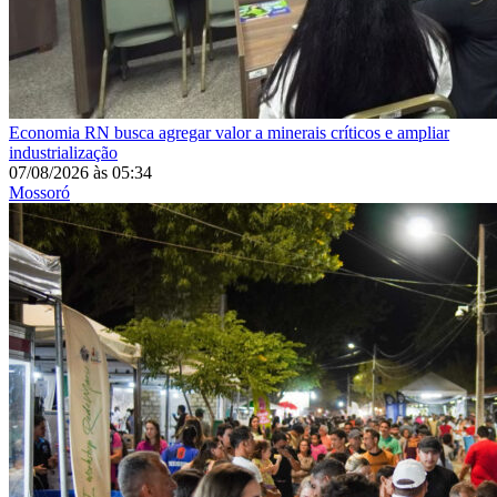
Economia
RN busca agregar valor a minerais críticos e ampliar
industrialização
07/08/2026
às
05:34
Mossoró