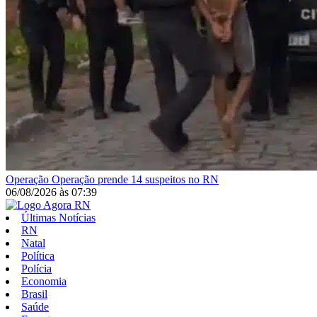
Operação
Operação prende 14 suspeitos no RN
06/08/2026
às
07:39
Últimas Notícias
RN
Natal
Política
Polícia
Economia
Brasil
Saúde