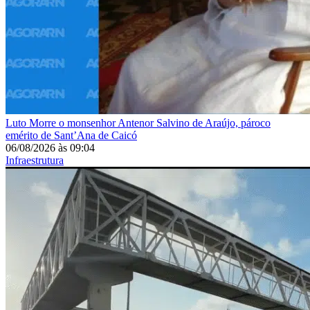
Luto
Morre o monsenhor Antenor Salvino de Araújo, pároco
emérito de Sant’Ana de Caicó
06/08/2026
às
09:04
Infraestrutura