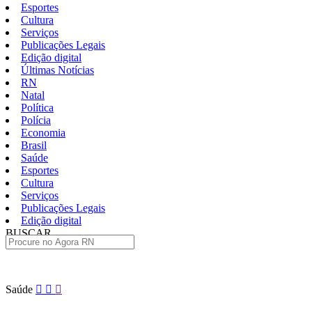
Esportes
Cultura
Serviços
Publicações Legais
Edição digital
Últimas Notícias
RN
Natal
Política
Polícia
Economia
Brasil
Saúde
Esportes
Cultura
Serviços
Publicações Legais
Edição digital
BUSCAR
ÚLTIMAS
Pular
Saúde
para
o