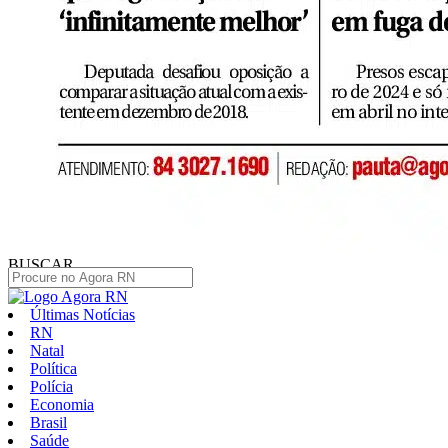
BUSCAR
Últimas Notícias
RN
Natal
Política
Polícia
Economia
Brasil
Saúde