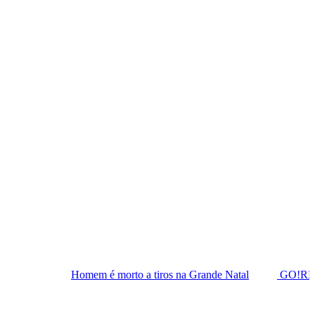
omem é morto a tiros na Grande Natal
GO!RN 2026 amplia agen