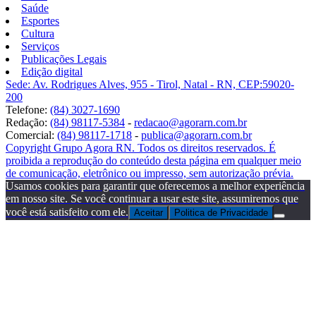
Saúde
Esportes
Cultura
Serviços
Publicações Legais
Edição digital
Sede: Av. Rodrigues Alves, 955 - Tirol, Natal - RN, CEP:59020-
200
Telefone:
(84) 3027-1690
Redação:
(84) 98117-5384
-
redacao@agorarn.com.br
Comercial:
(84) 98117-1718
-
publica@agorarn.com.br
Copyright Grupo Agora RN. Todos os direitos reservados. É
proibida a reprodução do conteúdo desta página em qualquer meio
de comunicação, eletrônico ou impresso, sem autorização prévia.
Usamos cookies para garantir que oferecemos a melhor experiência
em nosso site. Se você continuar a usar este site, assumiremos que
você está satisfeito com ele.
Aceitar
Politica de Privacidade