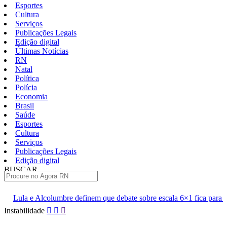
Esportes
Cultura
Serviços
Publicações Legais
Edição digital
Últimas Notícias
RN
Natal
Política
Polícia
Economia
Brasil
Saúde
Esportes
Cultura
Serviços
Publicações Legais
Edição digital
BUSCAR
ÚLTIMAS
definem que debate sobre escala 6×1 fica para depois das eleições
Pular
Instabilidade
para
o