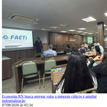
Economia
RN busca agregar valor a minerais críticos e ampliar
industrialização
07/08/2026
às
05:34