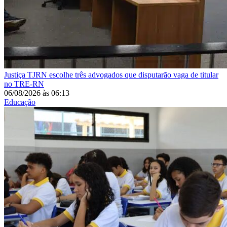
Justiça
TJRN escolhe três advogados que disputarão vaga de titular
no TRE-RN
06/08/2026
às
06:13
Educação