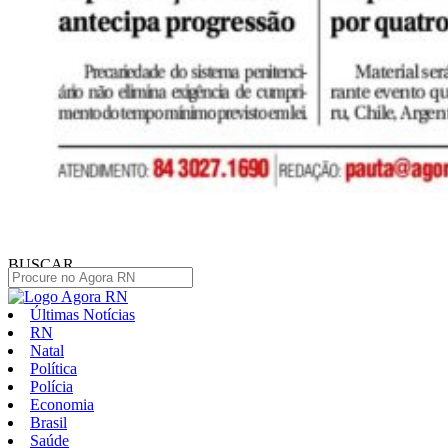
BUSCAR
Últimas Notícias
RN
Natal
Política
Polícia
Economia
Brasil
Saúde