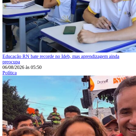
Educação
RN bate recorde no Ideb, mas aprendizagem ainda
preocupa
06/08/2026
às
05:50
Política