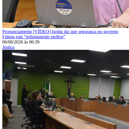
Pronunciamento
[VÍDEO] Isolda diz que segurança no governo
Fátima está “infinitamente melhor”
06/08/2026
às
06:39
Justiça