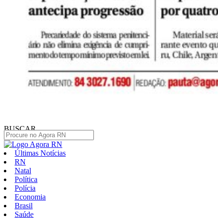
BUSCAR
Últimas Notícias
RN
Natal
Política
Polícia
Economia
Brasil
Saúde