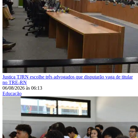
Justiça
TJRN escolhe três advogados que disputarão vaga de titular
no TRE-RN
06/08/2026
às
06:13
Educação