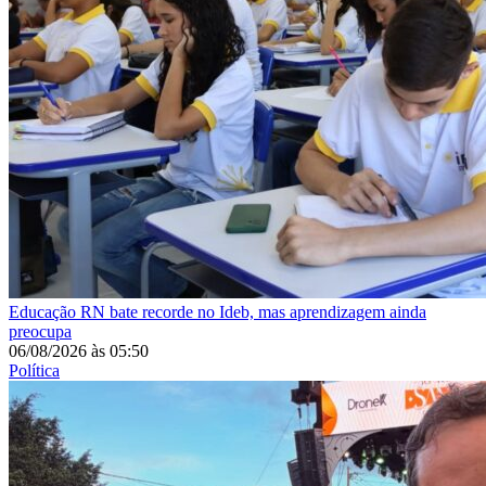
Educação
RN bate recorde no Ideb, mas aprendizagem ainda
preocupa
06/08/2026
às
05:50
Política