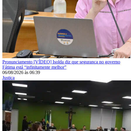
Pronunciamento
[VÍDEO] Isolda diz que segurança no governo
Fátima está “infinitamente melhor”
06/08/2026
às
06:39
Justiça