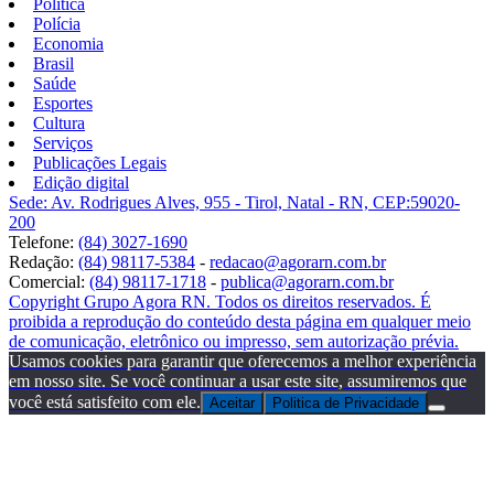
Política
Polícia
Economia
Brasil
Saúde
Esportes
Cultura
Serviços
Publicações Legais
Edição digital
Sede: Av. Rodrigues Alves, 955 - Tirol, Natal - RN, CEP:59020-
200
Telefone:
(84) 3027-1690
Redação:
(84) 98117-5384
-
redacao@agorarn.com.br
Comercial:
(84) 98117-1718
-
publica@agorarn.com.br
Copyright Grupo Agora RN. Todos os direitos reservados. É
proibida a reprodução do conteúdo desta página em qualquer meio
de comunicação, eletrônico ou impresso, sem autorização prévia.
Usamos cookies para garantir que oferecemos a melhor experiência
em nosso site. Se você continuar a usar este site, assumiremos que
você está satisfeito com ele.
Aceitar
Politica de Privacidade