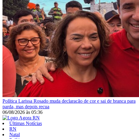
Política
Larissa Rosado muda declaração de cor e sai de branca para
parda, mas depois recua
06/08/2026
às
05:36
Últimas Notícias
RN
Natal