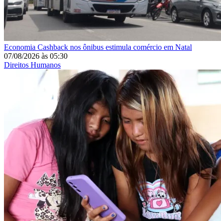
Economia
Cashback nos ônibus estimula comércio em Natal
07/08/2026
às
05:30
Direitos Humanos