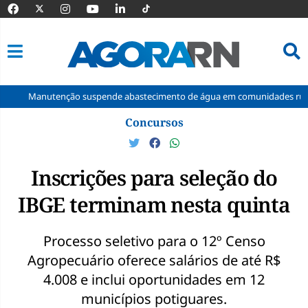
utenção suspende abastecimento de água em comunidades rurais de Maca
Pular
Concursos
para
o
conteúdo
Inscrições para seleção do
IBGE terminam nesta quinta
Processo seletivo para o 12º Censo
Agropecuário oferece salários de até R$
4.008 e inclui oportunidades em 12
municípios potiguares.