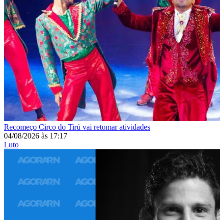
Recomeço
Circo do Tirú vai retomar atividades
04/08/2026
às
17:17
Luto