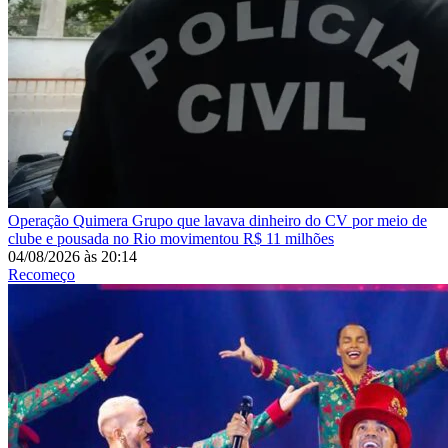
Operação Quimera
Grupo que lavava dinheiro do CV por meio de
clube e pousada no Rio movimentou R$ 11 milhões
04/08/2026
às
20:14
Recomeço