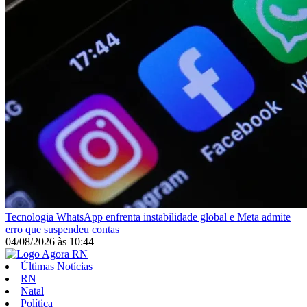
Tecnologia
WhatsApp enfrenta instabilidade global e Meta admite
erro que suspendeu contas
04/08/2026
às
10:44
Últimas Notícias
RN
Natal
Política