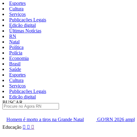
Esportes
Cultura
Serviços
Publicações Legais
Edição digital
Últimas Notícias
RN
Natal
Política
Polícia
Economia
Brasil
Saúde
Esportes
Cultura
Serviços
Publicações Legais
Edição digital
BUSCAR
ÚLTIMAS
 tiros na Grande Natal
GO!RN 2026 amplia agenda de inovação
Pular
Educação
para
o