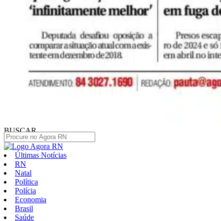
BUSCAR
Últimas Notícias
RN
Natal
Política
Polícia
Economia
Brasil
Saúde