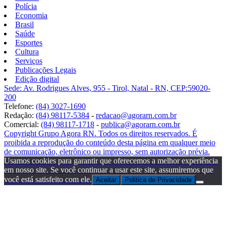
Polícia
Economia
Brasil
Saúde
Esportes
Cultura
Serviços
Publicações Legais
Edição digital
Sede: Av. Rodrigues Alves, 955 - Tirol, Natal - RN, CEP:59020-
200
Telefone:
(84) 3027-1690
Redação:
(84) 98117-5384
-
redacao@agorarn.com.br
Comercial:
(84) 98117-1718
-
publica@agorarn.com.br
Copyright Grupo Agora RN. Todos os direitos reservados. É
proibida a reprodução do conteúdo desta página em qualquer meio
de comunicação, eletrônico ou impresso, sem autorização prévia.
Usamos cookies para garantir que oferecemos a melhor experiência
em nosso site. Se você continuar a usar este site, assumiremos que
você está satisfeito com ele.
Aceitar
Politica de Privacidade