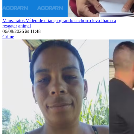
Maus-tratos
Vídeo de criança girando cachorro leva Ibama a
resgatar animal
06/08/2026
às
11:48
Crime