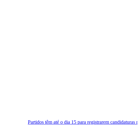
dos têm até o dia 15 para registrarem candidaturas nos tribunais
Se