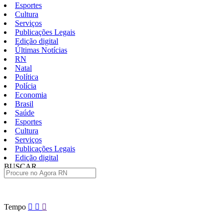
Esportes
Cultura
Serviços
Publicações Legais
Edição digital
Últimas Notícias
RN
Natal
Política
Polícia
Economia
Brasil
Saúde
Esportes
Cultura
Serviços
Publicações Legais
Edição digital
BUSCAR
ÚLTIMAS
Pular
Tempo
para
o