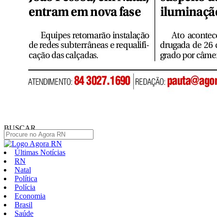
BUSCAR
Últimas Notícias
RN
Natal
Política
Polícia
Economia
Brasil
Saúde