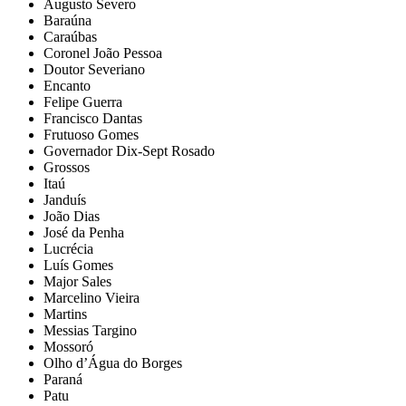
Augusto Severo
Baraúna
Caraúbas
Coronel João Pessoa
Doutor Severiano
Encanto
Felipe Guerra
Francisco Dantas
Frutuoso Gomes
Governador Dix-Sept Rosado
Grossos
Itaú
Janduís
João Dias
José da Penha
Lucrécia
Luís Gomes
Major Sales
Marcelino Vieira
Martins
Messias Targino
Mossoró
Olho d’Água do Borges
Paraná
Patu