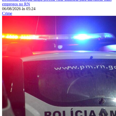
empregos no RN
06/08/2026
às
05:24
Crime