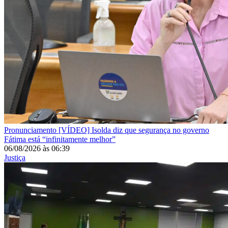
Pronunciamento
[VÍDEO] Isolda diz que segurança no governo
Fátima está “infinitamente melhor”
06/08/2026
às
06:39
Justiça