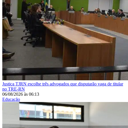
Justiça
TJRN escolhe três advogados que disputarão vaga de titular
no TRE-RN
06/08/2026
às
06:13
Educação