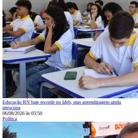
Educação
RN bate recorde no Ideb, mas aprendizagem ainda
preocupa
06/08/2026
às
05:50
Política