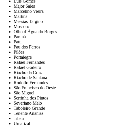
Luís Gomes
Major Sales
Marcelino Vieira
Martins
Messias Targino
Mossoró
Olho d’Água do Borges
Paraná
Patu
Pau dos Ferros
Pilões
Portalegre
Rafael Fernandes
Rafael Godeiro
Riacho da Cruz
Riacho de Santana
Rodolfo Fernandes
São Francisco do Oeste
São Miguel
Serrinha dos Pintos
Severiano Melo
Taboleiro Grande
Tenente Ananias
Tibau
Umarizal