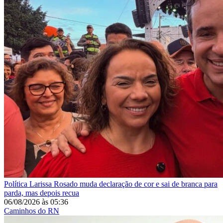
Política
Larissa Rosado muda declaração de cor e sai de branca para
parda, mas depois recua
06/08/2026
às
05:36
Caminhos do RN