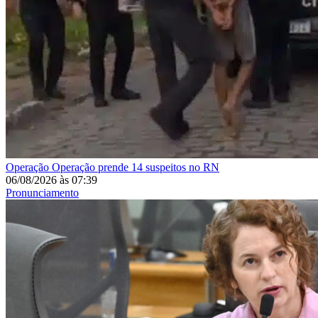
Operação
Operação prende 14 suspeitos no RN
06/08/2026
às
07:39
Pronunciamento