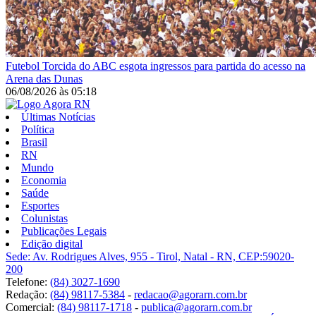
Futebol
Torcida do ABC esgota ingressos para partida do acesso na
Arena das Dunas
06/08/2026
às
05:18
Últimas Notícias
Política
Brasil
RN
Mundo
Economia
Saúde
Esportes
Colunistas
Publicações Legais
Edição digital
Sede: Av. Rodrigues Alves, 955 - Tirol, Natal - RN, CEP:59020-
200
Telefone:
(84) 3027-1690
Redação:
(84) 98117-5384
-
redacao@agorarn.com.br
Comercial:
(84) 98117-1718
-
publica@agorarn.com.br