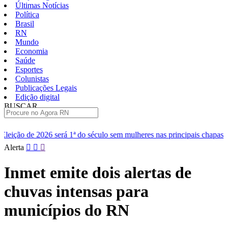
Últimas Notícias
Política
Brasil
RN
Mundo
Economia
Saúde
Esportes
Colunistas
Publicações Legais
Edição digital
BUSCAR
ÚLTIMAS
ª do século sem mulheres nas principais chapas
Renan diz que Ce
Pular
Alerta
para
o
Inmet emite dois alertas de
conteúdo
chuvas intensas para
municípios do RN