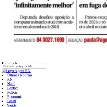
BUSCAR
Últimas Notícias
RN
Natal
Política
Polícia
Economia
Brasil
Saúde