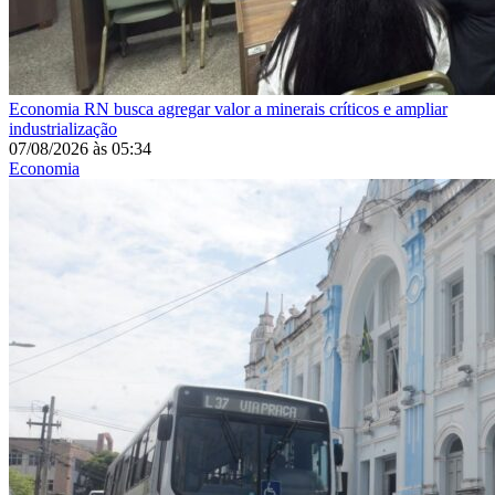
Economia
RN busca agregar valor a minerais críticos e ampliar
industrialização
07/08/2026
às
05:34
Economia