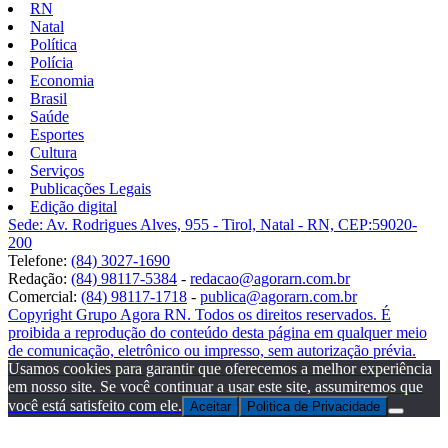
RN
Natal
Política
Polícia
Economia
Brasil
Saúde
Esportes
Cultura
Serviços
Publicações Legais
Edição digital
Sede: Av. Rodrigues Alves, 955 - Tirol, Natal - RN, CEP:59020-
200
Telefone:
(84) 3027-1690
Redação:
(84) 98117-5384
-
redacao@agorarn.com.br
Comercial:
(84) 98117-1718
-
publica@agorarn.com.br
Copyright Grupo Agora RN. Todos os direitos reservados. É
proibida a reprodução do conteúdo desta página em qualquer meio
de comunicação, eletrônico ou impresso, sem autorização prévia.
Usamos cookies para garantir que oferecemos a melhor experiência
em nosso site. Se você continuar a usar este site, assumiremos que
você está satisfeito com ele.
Aceitar
Politica de Privacidade