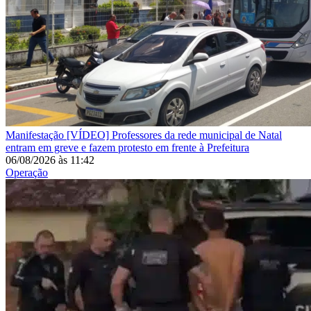
Manifestação
[VÍDEO] Professores da rede municipal de Natal
entram em greve e fazem protesto em frente à Prefeitura
06/08/2026
às
11:42
Operação