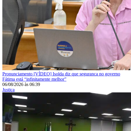
Pronunciamento
[VÍDEO] Isolda diz que segurança no governo
Fátima está “infinitamente melhor”
06/08/2026
às
06:39
Justiça