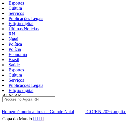
Esportes
Cultura
Serviços
Publicações Legais
Edição digital
Últimas Notícias
RN
Natal
Política
Polícia
Economia
Brasil
Saúde
Esportes
Cultura
Serviços
Publicações Legais
Edição digital
BUSCAR
ÚLTIMAS
os na Grande Natal
GO!RN 2026 amplia agenda de inovação com
Pular
Copa do Mundo
para
o