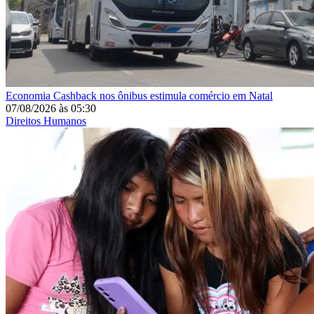
Economia
Cashback nos ônibus estimula comércio em Natal
07/08/2026
às
05:30
Direitos Humanos