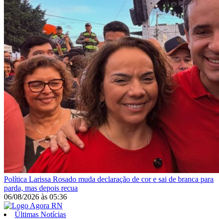
Política
Larissa Rosado muda declaração de cor e sai de branca para
parda, mas depois recua
06/08/2026
às
05:36
Últimas Notícias