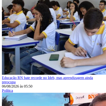
Educação
RN bate recorde no Ideb, mas aprendizagem ainda
preocupa
06/08/2026
às
05:50
Política