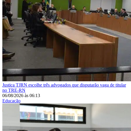
Justiça
TJRN escolhe três advogados que disputarão vaga de titular
no TRE-RN
06/08/2026
às
06:13
Educação