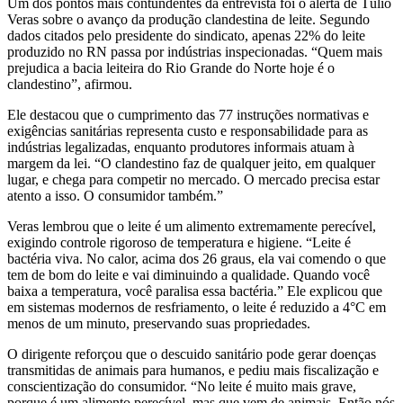
Um dos pontos mais contundentes da entrevista foi o alerta de Túlio
Veras sobre o avanço da produção clandestina de leite. Segundo
dados citados pelo presidente do sindicato, apenas 22% do leite
produzido no RN passa por indústrias inspecionadas. “Quem mais
prejudica a bacia leiteira do Rio Grande do Norte hoje é o
clandestino”, afirmou.
Ele destacou que o cumprimento das 77 instruções normativas e
exigências sanitárias representa custo e responsabilidade para as
indústrias legalizadas, enquanto produtores informais atuam à
margem da lei. “O clandestino faz de qualquer jeito, em qualquer
lugar, e chega para competir no mercado. O mercado precisa estar
atento a isso. O consumidor também.”
Veras lembrou que o leite é um alimento extremamente perecível,
exigindo controle rigoroso de temperatura e higiene. “Leite é
bactéria viva. No calor, acima dos 26 graus, ela vai comendo o que
tem de bom do leite e vai diminuindo a qualidade. Quando você
baixa a temperatura, você paralisa essa bactéria.” Ele explicou que
em sistemas modernos de resfriamento, o leite é reduzido a 4°C em
menos de um minuto, preservando suas propriedades.
O dirigente reforçou que o descuido sanitário pode gerar doenças
transmitidas de animais para humanos, e pediu mais fiscalização e
conscientização do consumidor. “No leite é muito mais grave,
porque é um alimento perecível, mas que vem de animais. Então nós