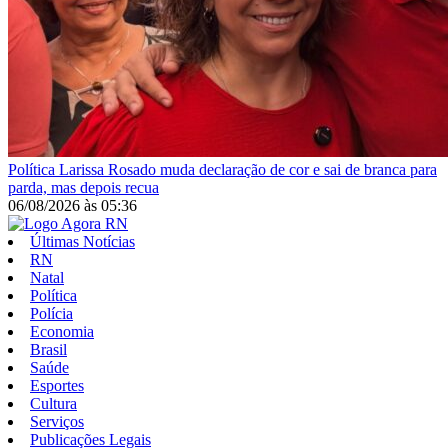
Política
Larissa Rosado muda declaração de cor e sai de branca para
parda, mas depois recua
06/08/2026
às
05:36
Últimas Notícias
RN
Natal
Política
Polícia
Economia
Brasil
Saúde
Esportes
Cultura
Serviços
Publicações Legais