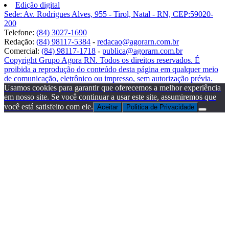
Edição digital
Sede: Av. Rodrigues Alves, 955 - Tirol, Natal - RN, CEP:59020-
200
Telefone:
(84) 3027-1690
Redação:
(84) 98117-5384
-
redacao@agorarn.com.br
Comercial:
(84) 98117-1718
-
publica@agorarn.com.br
Copyright Grupo Agora RN. Todos os direitos reservados. É
proibida a reprodução do conteúdo desta página em qualquer meio
de comunicação, eletrônico ou impresso, sem autorização prévia.
Usamos cookies para garantir que oferecemos a melhor experiência
em nosso site. Se você continuar a usar este site, assumiremos que
você está satisfeito com ele.
Aceitar
Politica de Privacidade