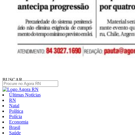
BUSCAR
Últimas Notícias
RN
Natal
Política
Polícia
Economia
Brasil
Saúde