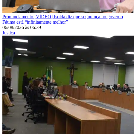
Pronunciamento
[VÍDEO] Isolda diz que segurança no governo
Fátima está “infinitamente melhor”
06/08/2026
às
06:39
Justiça