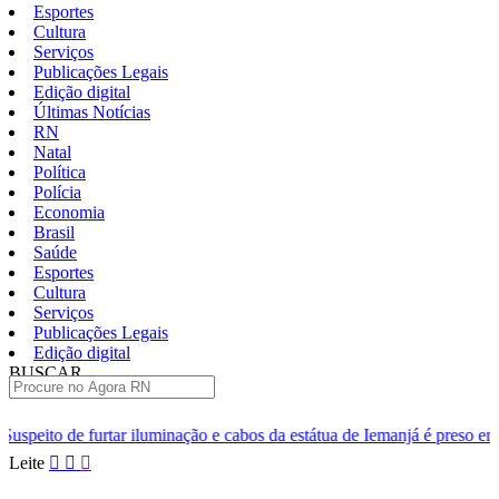
Esportes
Cultura
Serviços
Publicações Legais
Edição digital
Últimas Notícias
RN
Natal
Política
Polícia
Economia
Brasil
Saúde
Esportes
Cultura
Serviços
Publicações Legais
Edição digital
BUSCAR
ÚLTIMAS
inação e cabos da estátua de Iemanjá é preso em Natal
Homem é pr
Pular
Leite
para
o