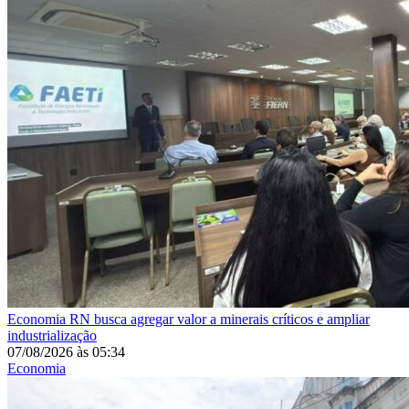
Economia
RN busca agregar valor a minerais críticos e ampliar
industrialização
07/08/2026
às
05:34
Economia