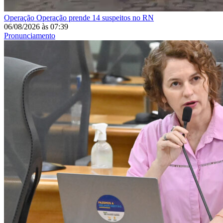
Operação
Operação prende 14 suspeitos no RN
06/08/2026
às
07:39
Pronunciamento