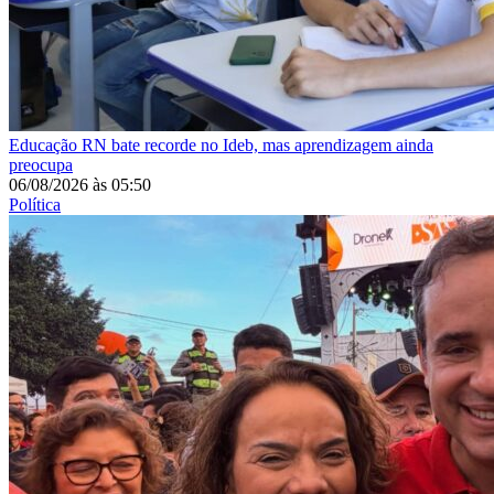
Educação
RN bate recorde no Ideb, mas aprendizagem ainda
preocupa
06/08/2026
às
05:50
Política