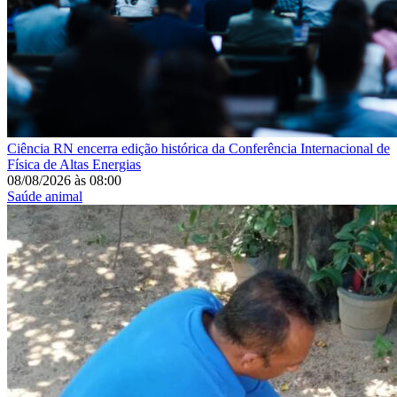
Ciência
RN encerra edição histórica da Conferência Internacional de
Física de Altas Energias
08/08/2026
às
08:00
Saúde animal