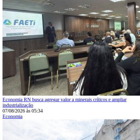
Economia
RN busca agregar valor a minerais críticos e ampliar
industrialização
07/08/2026
às
05:34
Economia