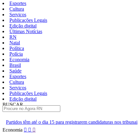
Esportes
Cultura
Serviços
Publicações Legais
Edição digital
Últimas Notícias
RN
Natal
Política
Polícia
Economia
Brasil
Saúde
Esportes
Cultura
Serviços
Publicações Legais
Edição digital
BUSCAR
ÚLTIMAS
a 15 para registrarem candidaturas nos tribunais
Senai RN abre 2 m
Pular
Economia
para
o