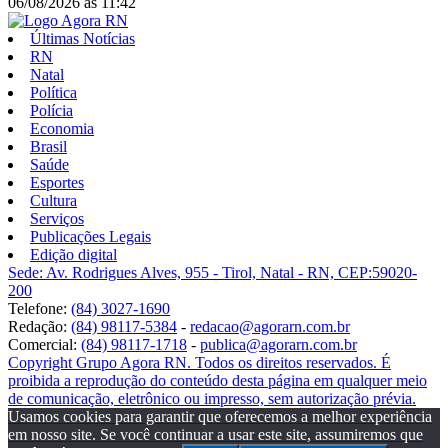
06/08/2026
às
11:42
Últimas Notícias
RN
Natal
Política
Polícia
Economia
Brasil
Saúde
Esportes
Cultura
Serviços
Publicações Legais
Edição digital
Sede: Av. Rodrigues Alves, 955 - Tirol, Natal - RN, CEP:59020-
200
Telefone:
(84) 3027-1690
Redação:
(84) 98117-5384
-
redacao@agorarn.com.br
Comercial:
(84) 98117-1718
-
publica@agorarn.com.br
Copyright Grupo Agora RN. Todos os direitos reservados. É
proibida a reprodução do conteúdo desta página em qualquer meio
de comunicação, eletrônico ou impresso, sem autorização prévia.
Usamos cookies para garantir que oferecemos a melhor experiência
em nosso site. Se você continuar a usar este site, assumiremos que