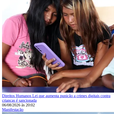
Direitos Humanos
Lei que aumenta punição a crimes digitais contra
crianças é sancionada
06/08/2026
às
20:02
Manifestação