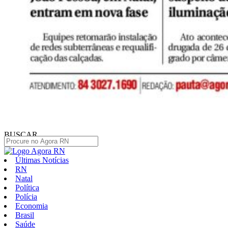
BUSCAR
Últimas Notícias
RN
Natal
Política
Polícia
Economia
Brasil
Saúde