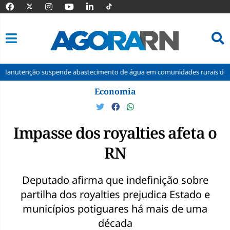
uspende abastecimento de água em comunidades rurais de Macaíba
Pular
Economia
para
o
conteúdo
Impasse dos royalties afeta o
RN
Deputado afirma que indefinição sobre
partilha dos royalties prejudica Estado e
municípios potiguares há mais de uma
década