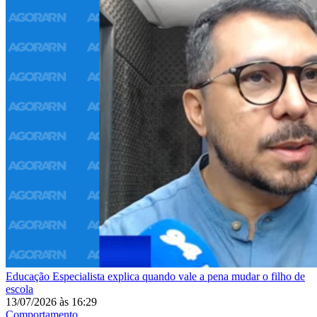
Educação
Especialista explica quando vale a pena mudar o filho de
escola
13/07/2026
às
16:29
Comportamento