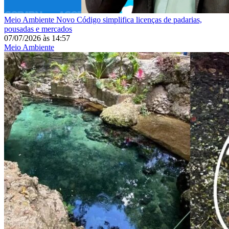
Meio Ambiente
Novo Código simplifica licenças de padarias,
pousadas e mercados
07/07/2026
às
14:57
Meio Ambiente