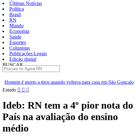
Últimas Notícias
Política
Brasil
RN
Mundo
Economia
Saúde
Esportes
Colunistas
Publicações Legais
Edição digital
BUSCAR
ÚLTIMAS
os quando voltava para casa em São Gonçalo
Operação prende se
Pular
Estudo
para
o
Ideb: RN tem a 4º pior nota do
conteúdo
País na avaliação do ensino
médio