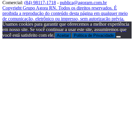
Comercial:
(84) 98117-1718
-
publica@agorarn.com.br
Copyright Grupo Agora RN. Todos os direitos reservados. É
proibida a reprodução do conteúdo desta página em qualquer meio
de comunicação, eletrônico ou impresso, sem autorização prévia.
Usamos cookies para garantir que oferecemos a melhor experiência
em nosso site. Se você continuar a usar este site, assumiremos que
você está satisfeito com ele.
Aceitar
Politica de Privacidade