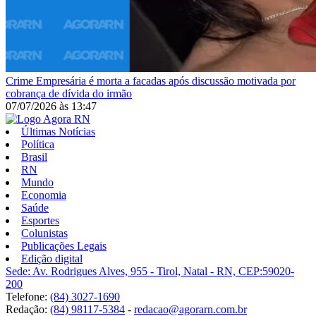
Crime
Empresária é morta a facadas após discussão motivada por
cobrança de dívida do irmão
07/07/2026
às
13:47
Últimas Notícias
Política
Brasil
RN
Mundo
Economia
Saúde
Esportes
Colunistas
Publicações Legais
Edição digital
Sede: Av. Rodrigues Alves, 955 - Tirol, Natal - RN, CEP:59020-
200
Telefone:
(84) 3027-1690
Redação:
(84) 98117-5384
-
redacao@agorarn.com.br