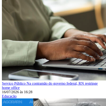
Serviço Público
Na contramão do governo federal, RN restringe
home office
16/07/2026
às
16:28
Educação