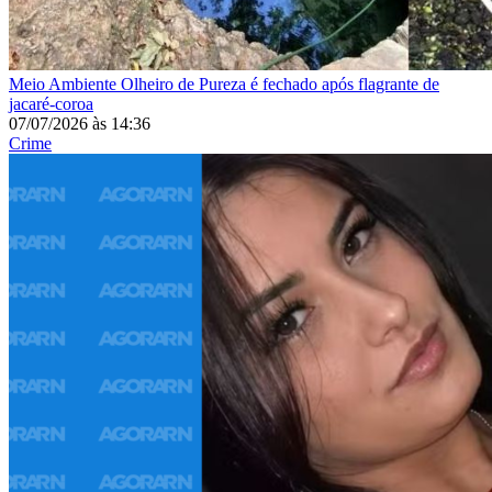
Meio Ambiente
Olheiro de Pureza é fechado após flagrante de
jacaré-coroa
07/07/2026
às
14:36
Crime