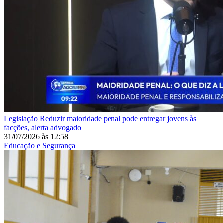
Legislação
Reduzir maioridade penal pode entregar jovens às
facções, alerta advogado
31/07/2026
às
12:58
Educação e Segurança