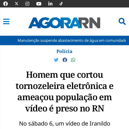
anutenção suspende abastecimento de água em comunidades rurais de M
Pular
Polícia
para
o
conteúdo
Homem que cortou
tornozeleira eletrônica e
ameaçou população em
vídeo é preso no RN
No sábado 6, um vídeo de Iranildo