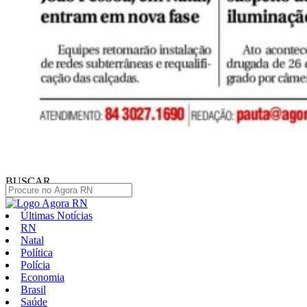
BUSCAR
Últimas Notícias
RN
Natal
Política
Polícia
Economia
Brasil
Saúde