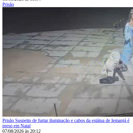
Prisão
Prisão
Suspeito de furtar iluminação e cabos da estátua de Iemanjá é
preso em Natal
07/08/2026
às
20:12