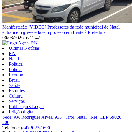
Manifestação
[VÍDEO] Professores da rede municipal de Natal
entram em greve e fazem protesto em frente à Prefeitura
06/08/2026
às
11:42
Últimas Notícias
RN
Natal
Política
Polícia
Economia
Brasil
Saúde
Esportes
Cultura
Serviços
Publicações Legais
Edição digital
Sede: Av. Rodrigues Alves, 955 - Tirol, Natal - RN, CEP:59020-
200
Telefone:
(84) 3027-1690