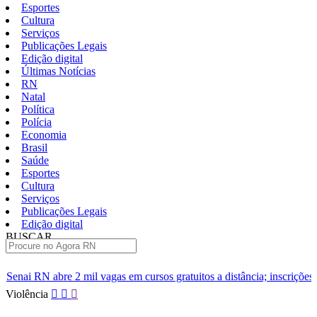
Esportes
Cultura
Serviços
Publicações Legais
Edição digital
Últimas Notícias
RN
Natal
Política
Polícia
Economia
Brasil
Saúde
Esportes
Cultura
Serviços
Publicações Legais
Edição digital
BUSCAR
ÚLTIMAS
as em cursos gratuitos a distância; inscrições já estão abertas
In
Pular
Violência
para
o