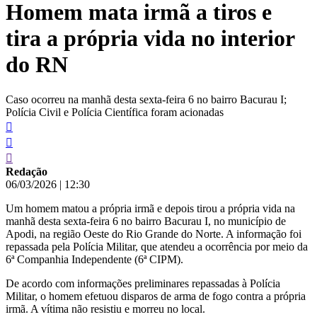
Homem mata irmã a tiros e
conteúdo
tira a própria vida no interior
do RN
Caso ocorreu na manhã desta sexta-feira 6 no bairro Bacurau I;
Polícia Civil e Polícia Científica foram acionadas
Redação
06/03/2026
|
12:30
Um homem matou a própria irmã e depois tirou a própria vida na
manhã desta sexta-feira 6 no bairro Bacurau I, no município de
Apodi, na região Oeste do Rio Grande do Norte. A informação foi
repassada pela Polícia Militar, que atendeu a ocorrência por meio da
6ª Companhia Independente (6ª CIPM).
De acordo com informações preliminares repassadas à Polícia
Militar, o homem efetuou disparos de arma de fogo contra a própria
irmã. A vítima não resistiu e morreu no local.