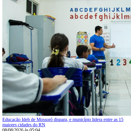
Educação
Ideb de Mossoró dispara, e município lidera entre as 15
maiores cidades do RN
08/08/2026
às
05:04