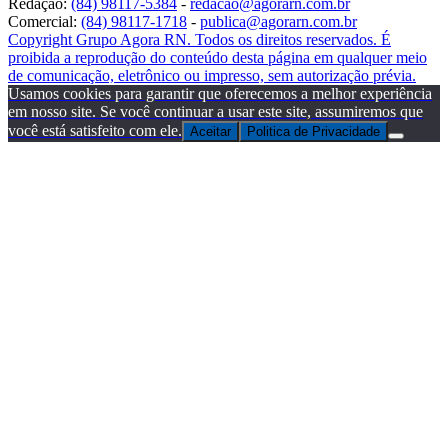
Redação:
(84) 98117-5384
-
redacao@agorarn.com.br
Comercial:
(84) 98117-1718
-
publica@agorarn.com.br
Copyright Grupo Agora RN. Todos os direitos reservados. É
proibida a reprodução do conteúdo desta página em qualquer meio
de comunicação, eletrônico ou impresso, sem autorização prévia.
Usamos cookies para garantir que oferecemos a melhor experiência
em nosso site. Se você continuar a usar este site, assumiremos que
você está satisfeito com ele.
Aceitar
Politica de Privacidade