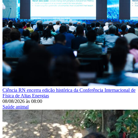
Ciência
RN encerra edição histórica da Conferência Internacional de
Física de Altas Energias
08/08/2026
às
08:00
Saúde animal