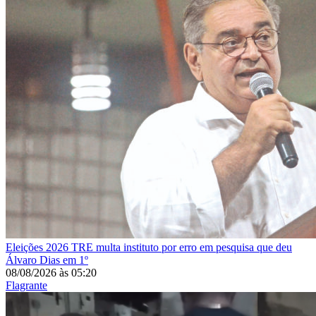
Eleições 2026
TRE multa instituto por erro em pesquisa que deu
Álvaro Dias em 1º
08/08/2026
às
05:20
Flagrante