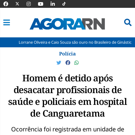
Lorrane Oliveira e Caio Souza são ouro no Brasileiro de Ginástica
Manu
Pular
Polícia
para
o
conteúdo
Homem é detido após
desacatar profissionais de
saúde e policiais em hospital
de Canguaretama
Ocorrência foi registrada em unidade de