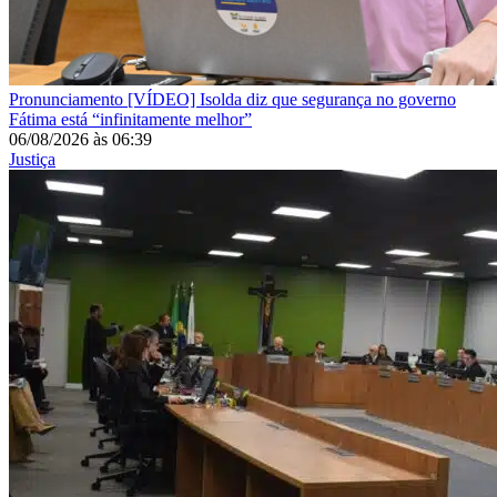
Pronunciamento
[VÍDEO] Isolda diz que segurança no governo
Fátima está “infinitamente melhor”
06/08/2026
às
06:39
Justiça