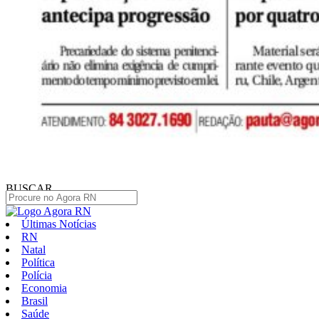
BUSCAR
Últimas Notícias
RN
Natal
Política
Polícia
Economia
Brasil
Saúde