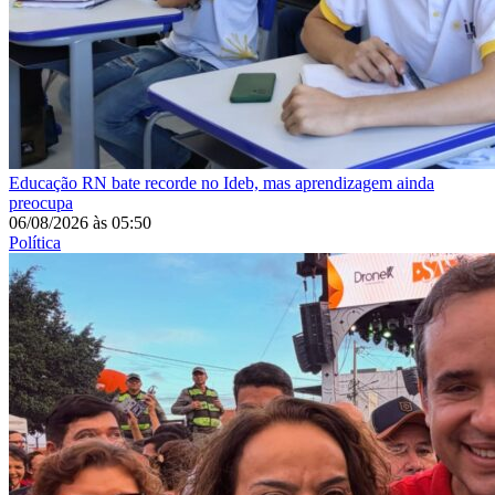
Educação
RN bate recorde no Ideb, mas aprendizagem ainda
preocupa
06/08/2026
às
05:50
Política