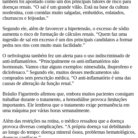
também foi apontado como um dos principais fatores de risco para
doenças renais. “O sal é um grande vilão. Está na base da cultura
nordestina, com comidas muito salgadas, embutidos, enlatados,
churrascos e feijoadas.”
Segundo ele, além de favorecer a hipertensão, o excesso de sódio
aumenta o risco de formação de cálculos renais. “Quem faz uma
ingestão de sal em excesso é um dos principais candidatos a formar
pedra nos rins com muito mais facilidade.”
O nefrologista também fez um alerta para o uso indiscriminado de
anti-inflamatórios. “Principalmente os anti-inflamatórios não
hormonais. Vamos citar alguns exemplos: nimesulida, ibuprofeno e
diclofenaco.” Segundo ele, muitos desses medicamentos são
comprados sem prescrição médica. “O anti-inflamatório é uma das
causas de alteração da função renal.”
Bráulio Figueiredo afirmou que, embora muitos pacientes consigam
trabalhar durante o tratamento, a hemodiálise provoca limitações
importantes. Ele lembrou que o tratamento exige permanência em
uma máquina por várias horas semanalmente.
Além das restrições na rotina, o médico ressaltou que a doença
provoca diversas complicações. “A própria doença vai debilitando
ao longo do tempo: doença mineral óssea, problemas hematológicos,
doenças cardíacas.”