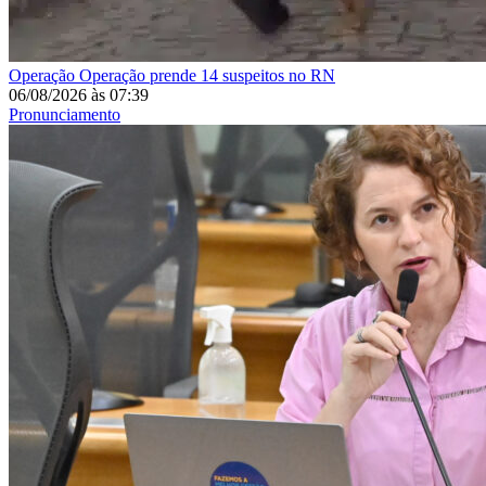
Operação
Operação prende 14 suspeitos no RN
06/08/2026
às
07:39
Pronunciamento