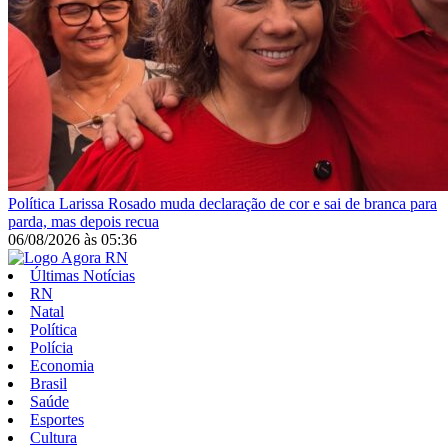
Política
Larissa Rosado muda declaração de cor e sai de branca para
parda, mas depois recua
06/08/2026
às
05:36
Últimas Notícias
RN
Natal
Política
Polícia
Economia
Brasil
Saúde
Esportes
Cultura