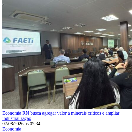
Economia
RN busca agregar valor a minerais críticos e ampliar
industrialização
07/08/2026
às
05:34
Economia