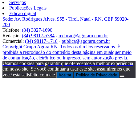
Serviços
Publicações Legais
Edição digital
Sede: Av. Rodrigues Alves, 955 - Tirol, Natal - RN, CEP:59020-
200
Telefone:
(84) 3027-1690
Redação:
(84) 98117-5384
-
redacao@agorarn.com.br
Comercial:
(84) 98117-1718
-
publica@agorarn.com.br
Copyright Grupo Agora RN. Todos os direitos reservados. É
proibida a reprodução do conteúdo desta página em qualquer meio
de comunicação, eletrônico ou impresso, sem autorização prévia.
Usamos cookies para garantir que oferecemos a melhor experiência
em nosso site. Se você continuar a usar este site, assumiremos que
você está satisfeito com ele.
Aceitar
Politica de Privacidade