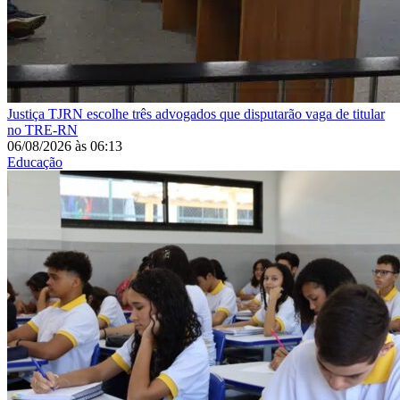
Justiça
TJRN escolhe três advogados que disputarão vaga de titular
no TRE-RN
06/08/2026
às
06:13
Educação