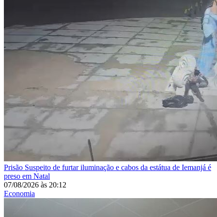
Prisão
Suspeito de furtar iluminação e cabos da estátua de Iemanjá é
preso em Natal
07/08/2026
às
20:12
Economia