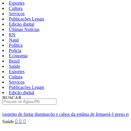
Esportes
Cultura
Serviços
Publicações Legais
Edição digital
Últimas Notícias
RN
Natal
Política
Polícia
Economia
Brasil
Saúde
Esportes
Cultura
Serviços
Publicações Legais
Edição digital
BUSCAR
ÚLTIMAS
uminação e cabos da estátua de Iemanjá é preso em Natal
Homem é p
Pular
Saúde
para
o