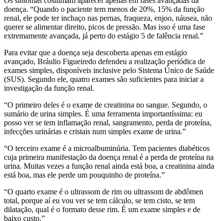
Os sintomas costumam aparecer apenas em fases avançadas da
doença. “Quando o paciente tem menos de 20%, 15% da função
renal, ele pode ter inchaço nas pernas, fraqueza, enjoo, náusea, não
querer se alimentar direito, picos de pressão. Mas isso é uma fase
extremamente avançada, já perto do estágio 5 de falência renal.”
Para evitar que a doença seja descoberta apenas em estágio
avançado, Bráulio Figueiredo defendeu a realização periódica de
exames simples, disponíveis inclusive pelo Sistema Único de Saúde
(SUS). Segundo ele, quatro exames são suficientes para iniciar a
investigação da função renal.
“O primeiro deles é o exame de creatinina no sangue. Segundo, o
sumário de urina simples. É uma ferramenta importantíssima: eu
posso ver se tem inflamação renal, sangramento, perda de proteína,
infecções urinárias e cristais num simples exame de urina.”
“O terceiro exame é a microalbuminúria. Tem pacientes diabéticos
cuja primeira manifestação da doença renal é a perda de proteína na
urina. Muitas vezes a função renal ainda está boa, a creatinina ainda
está boa, mas ele perde um pouquinho de proteína.”
“O quarto exame é o ultrassom de rim ou ultrassom de abdômen
total, porque aí eu vou ver se tem cálculo, se tem cisto, se tem
dilatação, qual é o formato desse rim. É um exame simples e de
baixo custo.”