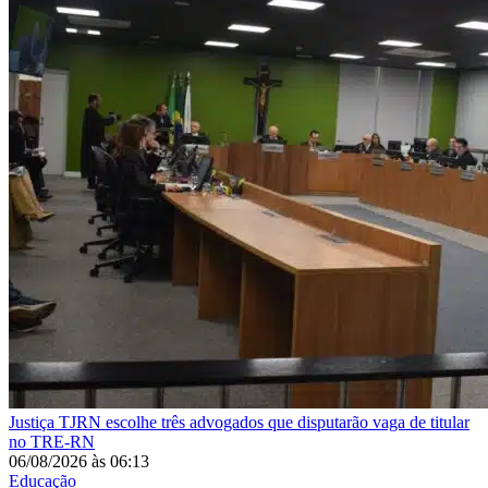
Justiça
TJRN escolhe três advogados que disputarão vaga de titular
no TRE-RN
06/08/2026
às
06:13
Educação