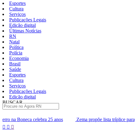
Esportes
Cultura
Serviços
Publicações Legais
Edição digital
Últimas Notícias
RN
Natal
Política
Polícia
Economia
Brasil
Saúde
Esportes
Cultura
Serviços
Publicações Legais
Edição digital
BUSCAR
ÚLTIMAS
a 25 anos
Zema propõe lista tríplice para escolha dos ministros 
Pular
para
o