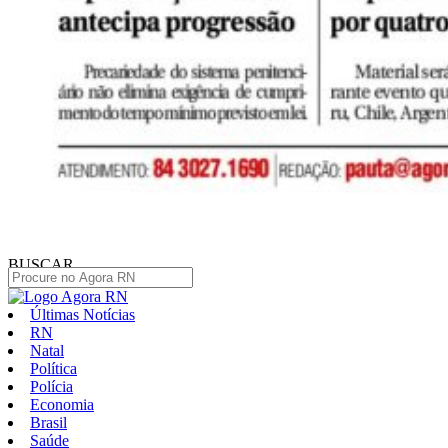
BUSCAR
Últimas Notícias
RN
Natal
Política
Polícia
Economia
Brasil
Saúde