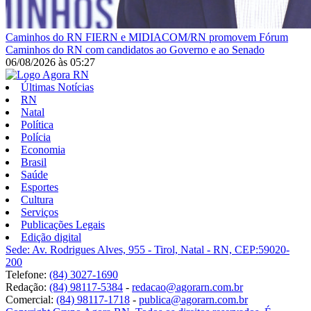
Caminhos do RN
FIERN e MIDIACOM/RN promovem Fórum
Caminhos do RN com candidatos ao Governo e ao Senado
06/08/2026
às
05:27
Últimas Notícias
RN
Natal
Política
Polícia
Economia
Brasil
Saúde
Esportes
Cultura
Serviços
Publicações Legais
Edição digital
Sede: Av. Rodrigues Alves, 955 - Tirol, Natal - RN, CEP:59020-
200
Telefone:
(84) 3027-1690
Redação:
(84) 98117-5384
-
redacao@agorarn.com.br
Comercial:
(84) 98117-1718
-
publica@agorarn.com.br