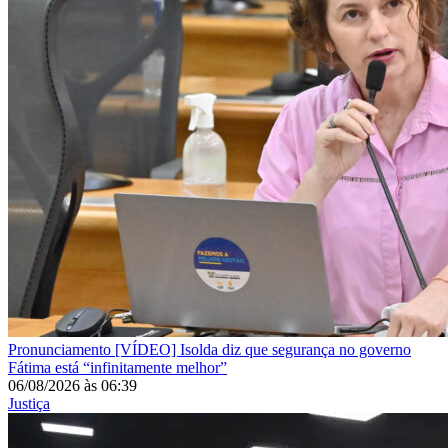
Pronunciamento
[VÍDEO] Isolda diz que segurança no governo
Fátima está “infinitamente melhor”
06/08/2026
às
06:39
Justiça