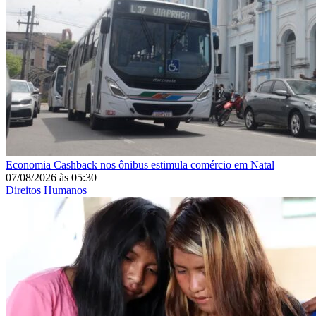
Economia
Cashback nos ônibus estimula comércio em Natal
07/08/2026
às
05:30
Direitos Humanos