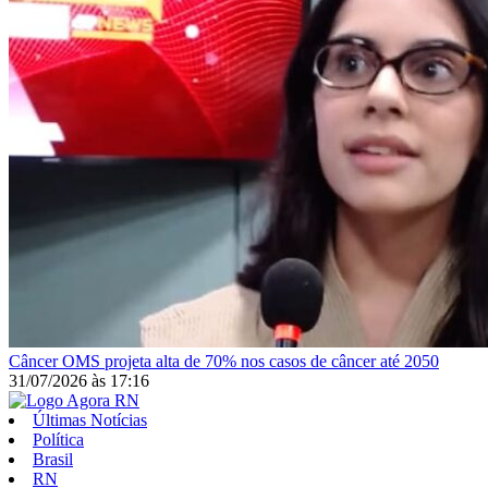
Câncer
OMS projeta alta de 70% nos casos de câncer até 2050
31/07/2026
às
17:16
Últimas Notícias
Política
Brasil
RN