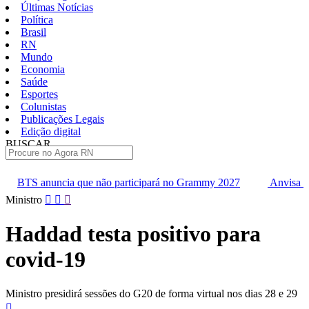
Últimas Notícias
Política
Brasil
RN
Mundo
Economia
Saúde
Esportes
Colunistas
Publicações Legais
Edição digital
BUSCAR
ÚLTIMAS
o participará no Grammy 2027
Anvisa pode aprovar mais oito c
Pular
Ministro
para
o
Haddad testa positivo para
conteúdo
covid-19
Ministro presidirá sessões do G20 de forma virtual nos dias 28 e 29