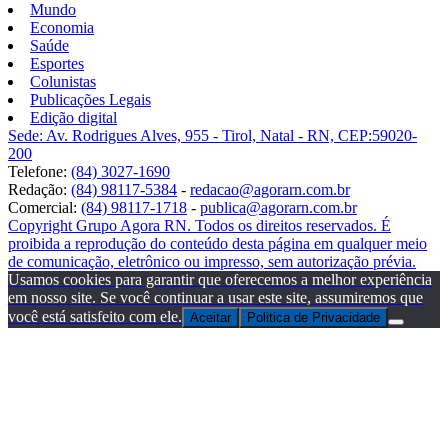
Mundo
Economia
Saúde
Esportes
Colunistas
Publicações Legais
Edição digital
Sede: Av. Rodrigues Alves, 955 - Tirol, Natal - RN, CEP:59020-
200
Telefone:
(84) 3027-1690
Redação:
(84) 98117-5384
-
redacao@agorarn.com.br
Comercial:
(84) 98117-1718
-
publica@agorarn.com.br
Copyright Grupo Agora RN. Todos os direitos reservados. É
proibida a reprodução do conteúdo desta página em qualquer meio
de comunicação, eletrônico ou impresso, sem autorização prévia.
Usamos cookies para garantir que oferecemos a melhor experiência
em nosso site. Se você continuar a usar este site, assumiremos que
você está satisfeito com ele.
Aceitar
Politica de Privacidade