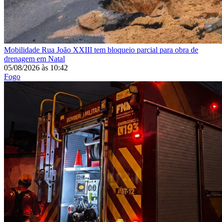
Mobilidade
Rua João XXIII tem bloqueio parcial para obra de
drenagem em Natal
05/08/2026
às
10:42
Fogo