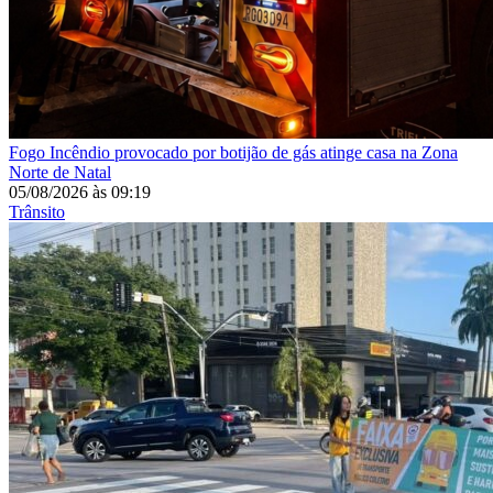
Fogo
Incêndio provocado por botijão de gás atinge casa na Zona
Norte de Natal
05/08/2026
às
09:19
Trânsito