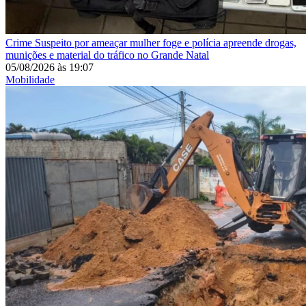
Crime
Suspeito por ameaçar mulher foge e polícia apreende drogas,
munições e material do tráfico no Grande Natal
05/08/2026
às
19:07
Mobilidade