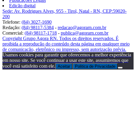
Publicações Legais
Edição digital
Sede: Av. Rodrigues Alves, 955 - Tirol, Natal - RN, CEP:59020-
200
Telefone:
(84) 3027-1690
Redação:
(84) 98117-5384
-
redacao@agorarn.com.br
Comercial:
(84) 98117-1718
-
publica@agorarn.com.br
Copyright Grupo Agora RN. Todos os direitos reservados. É
proibida a reprodução do conteúdo desta página em qualquer meio
de comunicação, eletrônico ou impresso, sem autorização prévia.
Usamos cookies para garantir que oferecemos a melhor experiência
em nosso site. Se você continuar a usar este site, assumiremos que
você está satisfeito com ele.
Aceitar
Politica de Privacidade