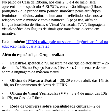
No palco da Casa da Ribeira, nos dias 2, 3 e 4 de maio, será
apresentado o espetáculo
A BUSCA
, em versão bilíngue (Libras e
português), que propõe uma jornada simbólica pelos arquétipos
femininos — divino, animal e humano — refletindo sobre nossas
relações com o mundo e com a natureza. A peça usa, além da
Língua Brasileira de Sinais, o Visual Vernacular (VV), linguagem
visual-poética das línguas de sinais que transforma o corpo em
narrativa.
Leia também:
UFRN realiza palestra sobre inteligência artificial na
educação nesta quarta-feira 23
Além do espetáculo, o Grupo realiza:
·
Palestra-Espetáculo
“A máscara na energia do ator/atriz” – 26
de abril, às 19h, no Espaço Facetas (TeceSol). Com cenas e debate
sobre a linguagem da máscara teatral.
·
Oficina de Máscara Teatral
– 28, 29 e 30 de abril, das 14h às
18h, no Departamento de Artes da UFRN.
· Oficina
de Visual Vernacular (VV)
– 3 e 4 de maio, das 10h
às 12h, na Casa da Ribeira.
·
Roda de Conversa sobre acessibilidade cultural
– 2 de
maio, após a apresentação, com artistas surdos e ouvintes.