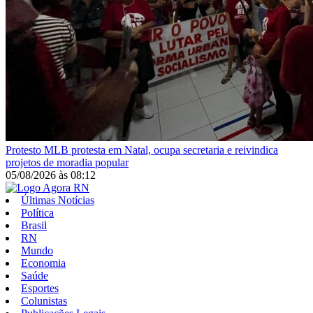
Protesto
MLB protesta em Natal, ocupa secretaria e reivindica
projetos de moradia popular
05/08/2026
às
08:12
Últimas Notícias
Política
Brasil
RN
Mundo
Economia
Saúde
Esportes
Colunistas