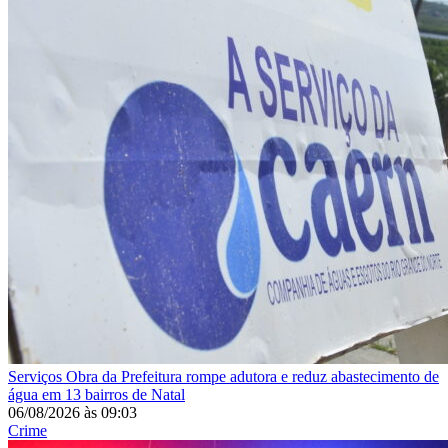
Serviços
Obra da Prefeitura rompe adutora e reduz abastecimento de
água em 13 bairros de Natal
06/08/2026
às
09:03
Crime