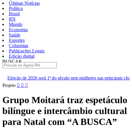
Últimas Notícias
Política
Brasil
RN
Mundo
Economia
Saúde
Esportes
Colunistas
Publicações Legais
Edição digital
BUSCAR
ÚLTIMAS
á 1ª do século sem mulheres nas principais chapas
Renan diz que
Pular
Projeto
para
o
Grupo Moitará traz espetáculo
conteúdo
bilíngue e intercâmbio cultural
para Natal com “A BUSCA”