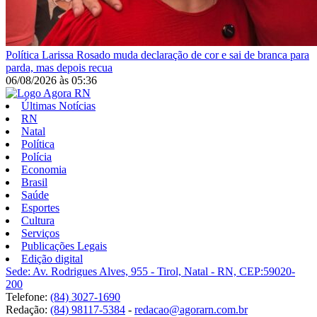
Política
Larissa Rosado muda declaração de cor e sai de branca para
parda, mas depois recua
06/08/2026
às
05:36
Últimas Notícias
RN
Natal
Política
Polícia
Economia
Brasil
Saúde
Esportes
Cultura
Serviços
Publicações Legais
Edição digital
Sede: Av. Rodrigues Alves, 955 - Tirol, Natal - RN, CEP:59020-
200
Telefone:
(84) 3027-1690
Redação:
(84) 98117-5384
-
redacao@agorarn.com.br