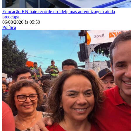
Educação
RN bate recorde no Ideb, mas aprendizagem ainda
preocupa
06/08/2026
às
05:50
Política