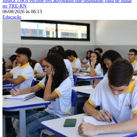
Justiça
TJRN escolhe três advogados que disputarão vaga de titular
no TRE-RN
06/08/2026
às
06:13
Educação