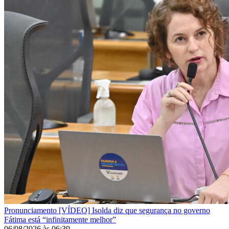
Pronunciamento
[VÍDEO] Isolda diz que segurança no governo
Fátima está “infinitamente melhor”
06/08/2026
às
06:39