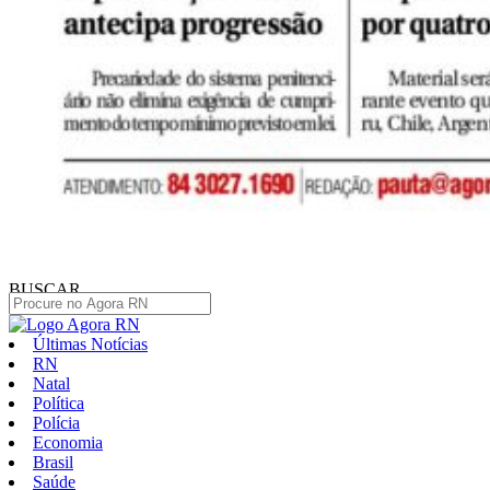
BUSCAR
Últimas Notícias
RN
Natal
Política
Polícia
Economia
Brasil
Saúde