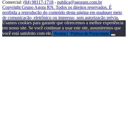
Comercial:
(84) 98117-1718
-
publica@agorarn.com.br
Copyright Grupo Agora RN. Todos os direitos reservados. É
proibida a reprodução do conteúdo desta página em qualquer meio
de comunicação, eletrônico ou impresso, sem autorização prévia.
Usamos cookies para garantir que oferecemos a melhor experiência
em nosso site. Se você continuar a usar este site, assumiremos que
você está satisfeito com ele.
Aceitar
Politica de Privacidade