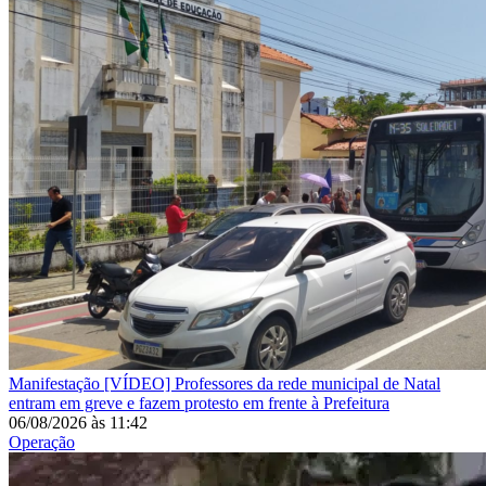
Manifestação
[VÍDEO] Professores da rede municipal de Natal
entram em greve e fazem protesto em frente à Prefeitura
06/08/2026
às
11:42
Operação